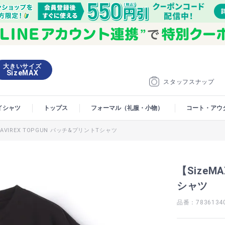
大きいサイズ
SizeMAX
スタッフスナップ
イシャツ
トップス
フォーマル（礼服・小物）
コート・アウ
】AVIREX TOPGUN パッチ&プリントTシャツ
【SizeM
シャツ
品番：7836134