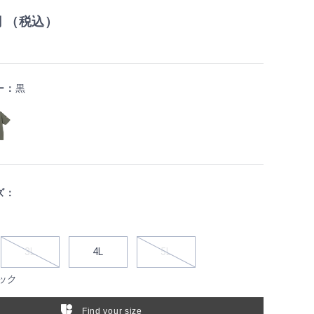
円 （税込）
ー：
黒
ズ：
3L
4L
5L
ック
Find your size