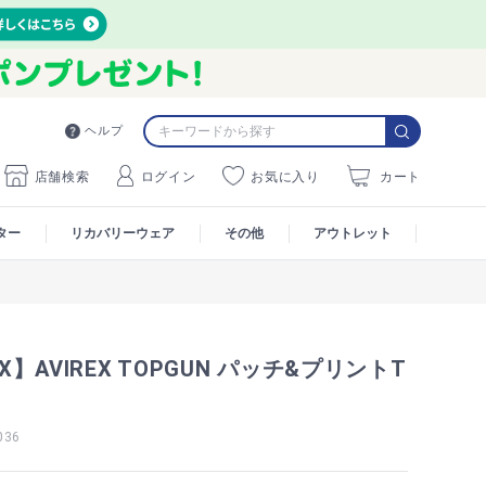
ヘルプ
店舗検索
ログイン
お気に入り
カート
ター
リカバリーウェア
その他
アウトレット
AX】AVIREX TOPGUN パッチ&プリントT
036