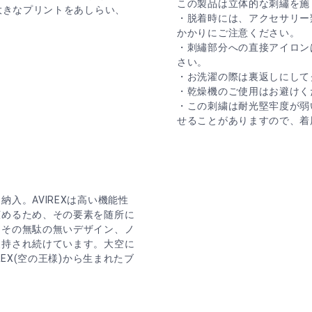
この製品は立体的な刺繡を施
大きなプリントをあしらい、
・脱着時には、アクセサリー
かかりにご注意ください。
・刺繡部分への直接アイロン
さい。
・お洗濯の際は裏返しにして
・乾燥機のご使用はお避けく
・この刺繍は耐光堅牢度が弱
せることがありますので、着
入。AVIREXは高い機能性
広めるため、その要素を随所に
。その無駄の無いデザイン、ノ
支持され続けています。大空に
EX(空の王様)から生まれたブ