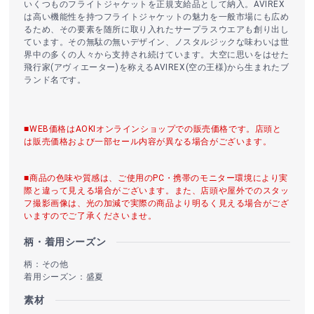
いくつものフライトジャケットを正規支給品として納入。AVIREX
は高い機能性を持つフライトジャケットの魅力を一般市場にも広め
るため、その要素を随所に取り入れたサープラスウエアも創り出し
ています。その無駄の無いデザイン、ノスタルジックな味わいは世
界中の多くの人々から支持され続けています。大空に思いをはせた
飛行家(アヴィエーター)を称えるAVIREX(空の王様)から生まれたブ
ランド名です。
■WEB価格はAOKIオンラインショップでの販売価格です。店頭と
は販売価格および一部セール内容が異なる場合がございます。
■商品の色味や質感は、ご使用のPC・携帯のモニター環境により実
際と違って見える場合がございます。また、店頭や屋外でのスタッ
フ撮影画像は、光の加減で実際の商品より明るく見える場合がござ
いますのでご了承くださいませ。
柄・着用シーズン
柄：その他
着用シーズン：盛夏
素材