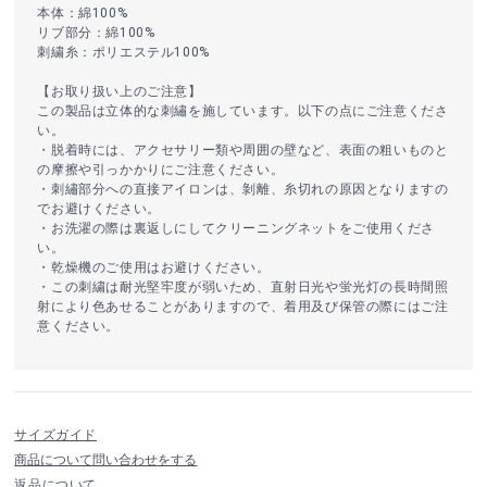
本体：綿100%
リブ部分：綿100%
刺繍糸：ポリエステル100%
【お取り扱い上のご注意】
この製品は立体的な刺繡を施しています。以下の点にご注意くださ
い。
・脱着時には、アクセサリー類や周囲の壁など、表面の粗いものと
の摩擦や引っかかりにご注意ください。
・刺繡部分への直接アイロンは、剝離、糸切れの原因となりますの
でお避けください。
・お洗濯の際は裏返しにしてクリーニングネットをご使用くださ
い。
・乾燥機のご使用はお避けください。
・この刺繍は耐光堅牢度が弱いため、直射日光や蛍光灯の長時間照
射により色あせることがありますので、着用及び保管の際にはご注
意ください。
サイズガイド
商品について問い合わせをする
返品について