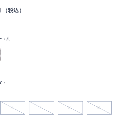
円 （税込）
ー：
紺
ズ：
3L
4L
5L
6L