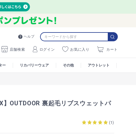
ヘルプ
店舗検索
ログイン
お気に入り
カート
ター
リカバリーウェア
その他
アウトレット
MAX】OUTDOOR 裏起毛リブスウェットパ
(
1
)