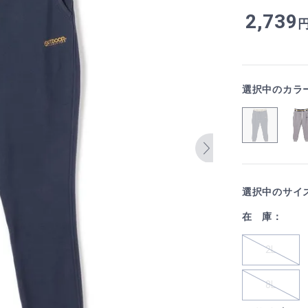
2,739
選択中のカラ
選択中のサイ
在 庫：
2L
8L