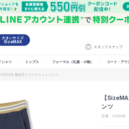
大きいサイズ
SizeMAX
スタッフスナップ
イシャツ
トップス
フォーマル（礼服・小物）
コート・アウ
OUTDOOR 裏起毛リブスウェットパンツ
【Size
ンツ
品番：C4364E