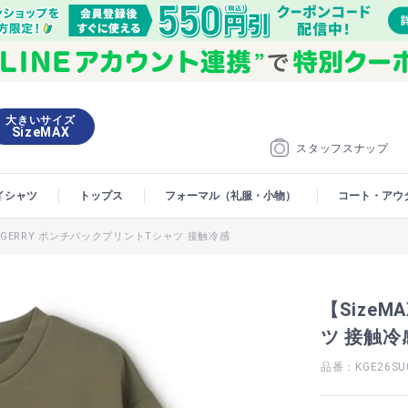
大きいサイズ
SizeMAX
スタッフスナップ
イシャツ
トップス
フォーマル（礼服・小物）
コート・アウ
X】GERRY ポンチバックプリントTシャツ 接触冷感
【Size
ツ 接触冷
品番：KGE26SU