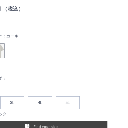
円 （税込）
ー：
カーキ
ズ：
3L
4L
5L
ック
Find your size