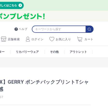
ヘルプ
店舗検索
ログイン
お気に入り
カート
ター
リカバリーウェア
その他
アウトレット
MAX】GERRY ポンチバックプリントTシャ
感
07