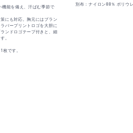
別布：ナイロン88％ ポリウ
い機能を備え、汗ばむ季節で
対策にも対応。胸元にはブラン
るラバープリントロゴを大胆に
ブランドロゴテープ付きと、細
ます。
1枚です。
。