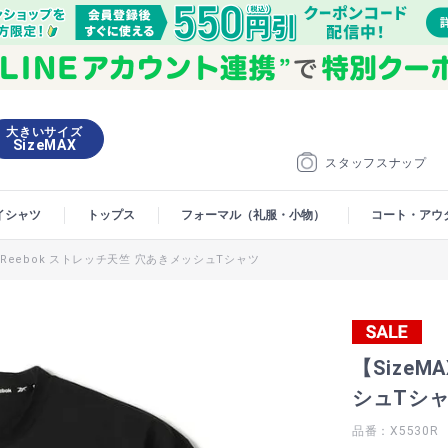
大きいサイズ
SizeMAX
スタッフスナップ
イシャツ
トップス
フォーマル（礼服・小物）
コート・アウ
X】Reebok ストレッチ天竺 穴あきメッシュTシャツ
【SizeM
シュTシ
品番：X5530R