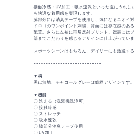
接触冷感・UV加工・吸水速乾といった夏にうれし
も快適な着用感を実現します。
脇部分には消臭テープを使用し、気になるニオイ
ドロゴのワンポイント刺繍、背面には存在感のあ
配置。さらに左袖に再帰反射プリント、襟裏には
部までこだわりを感じるデザインに仕上がってい
スポーツシーンはもちろん、デイリーにも活躍する
----------------------------------------
▼柄
黒は無地、チャコールグレーは総柄デザインです
▼機能
〇 洗える（洗濯機洗浄可）
〇 接触冷感
〇 ストレッチ
〇 吸水速乾
〇 脇部分消臭テープ使用
〇 UV加工