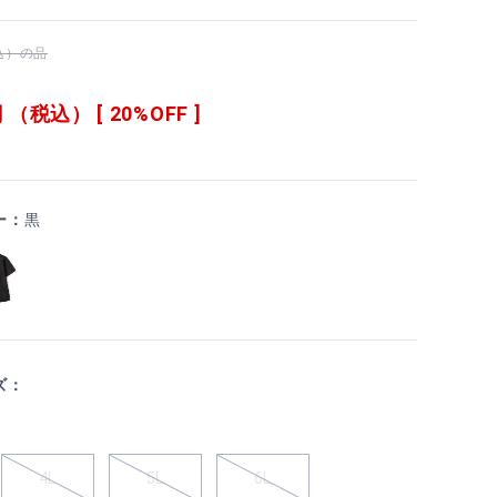
税込）の品
 （税込） [ 20%OFF ]
ー：
黒
ズ：
4L
5L
6L