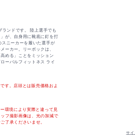
ブランドです。 陸上選手でも
ー」が、自身用に靴底に釘を打
のスニーカーを履いた選手が
のメーカー。リーボックは、
に高める」ことをミッション
ローバルフィットネス ライ
価格です。店頭とは販売価格およ
ター環境により実際と違って見
タッフ撮影画像は、光の加減で
でご了承くださいませ。
サイ