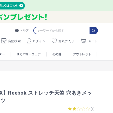
ヘルプ
店舗検索
ログイン
お気に入り
カート
ター
リカバリーウェア
その他
アウトレット
AX】Reebok ストレッチ天竺 穴あきメッ
ャツ
(
1
)