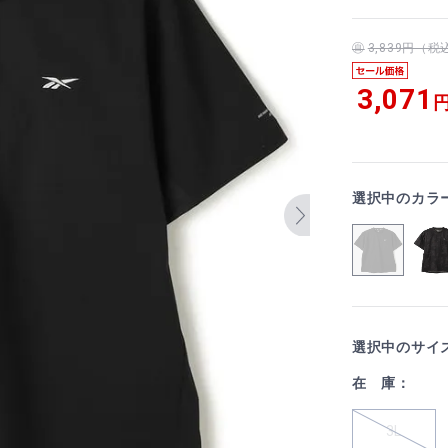
3,839円（
3,071
円
選択中のカラ
選択中のサイ
在 庫：
3L