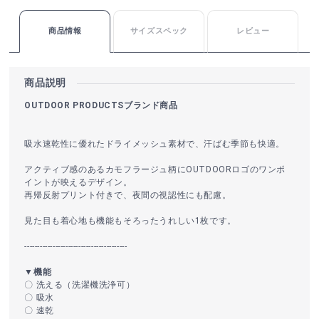
商品情報
サイズスペック
レビュー
商品説明
OUTDOOR PRODUCTSブランド商品
吸水速乾性に優れたドライメッシュ素材で、汗ばむ季節も快適。
アクティブ感のあるカモフラージュ柄にOUTDOORロゴのワンポ
イントが映えるデザイン。
再帰反射プリント付きで、夜間の視認性にも配慮。
見た目も着心地も機能もそろったうれしい1枚です。
----------------------------------------
▼機能
〇 洗える（洗濯機洗浄可）
〇 吸水
〇 速乾