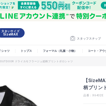
大きいサイズ
SizeMAX
スタッフスナップ
イシャツ
トップス
フォーマル（礼服・小物）
コート・アウ
X】OUTDOOR ドライカモフラージュ総柄プリントポロシャツ
【Size
柄プリン
品番：X6432E