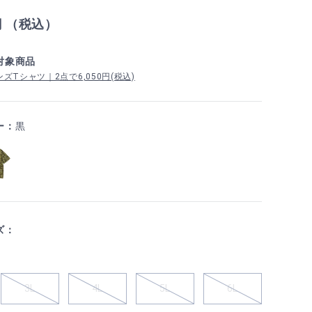
円 （税込）
対象商品
ズTシャツ｜2点で6,050円(税込)
ー：
黒
ズ：
3L
4L
5L
6L