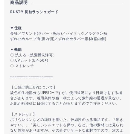
商品説明
RUSTY 長袖ラッシュガード
▼仕様
長袖／プリント(ラバー・転写)／ハイネック／ラグラン袖
ずれ止めループ有(裾内側)／ずれ止めラバー素材(裾内側)
▼機能
〇 洗える（洗濯機洗浄可）
〇 UVカット(UPF50+)
〇 ストレッチ
----------------------------------------
【日焼け防止UVについて】
淡色の生地部分もUPF50+ですが、使用状況により日焼けをする場
合があります。着用条件や色・柄によって紫外線の透過が異なり、
お肌が柄模様に日焼けすることがありますのでご注意ください。
【ストレッチ】
ポリウレタンなどの繊維を用いた、伸縮性のある商品です。「動き
やすい」、「美しいシルエットを保つ」など、他の素材には見られ
ない性能がありますが、その分デリケートな素材ですので、次のよ