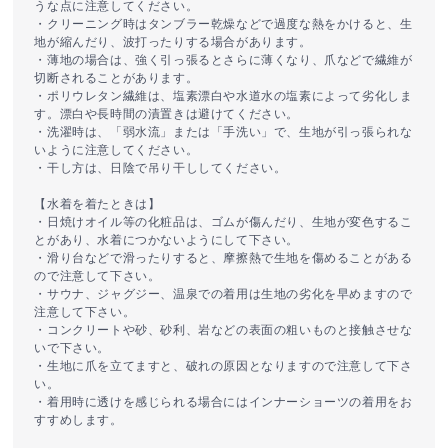
うな点に注意してください。
・クリーニング時はタンブラー乾燥などで過度な熱をかけると、生
地が縮んだり、波打ったりする場合があります。
・薄地の場合は、強く引っ張るとさらに薄くなり、爪などで繊維が
切断されることがあります。
・ポリウレタン繊維は、塩素漂白や水道水の塩素によって劣化しま
す。漂白や長時間の漬置きは避けてください。
・洗濯時は、「弱水流」または「手洗い」で、生地が引っ張られな
いように注意してください。
・干し方は、日陰で吊り干ししてください。
【水着を着たときは】
・日焼けオイル等の化粧品は、ゴムが傷んだり、生地が変色するこ
とがあり、水着につかないようにして下さい。
・滑り台などで滑ったりすると、摩擦熱で生地を傷めることがある
ので注意して下さい。
・サウナ、ジャグジー、温泉での着用は生地の劣化を早めますので
注意して下さい。
・コンクリートや砂、砂利、岩などの表面の粗いものと接触させな
いで下さい。
・生地に爪を立てますと、破れの原因となりますので注意して下さ
い。
・着用時に透けを感じられる場合にはインナーショーツの着用をお
すすめします。