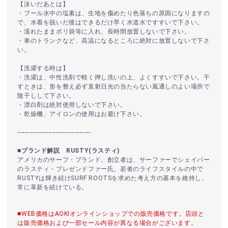
【泳いだあとは】
・プール水中の塩素は、生地を傷めたり色落ちの原因になりますの
で、水着を脱いだ後はできるだけ早く水道水ですすいで下さい。
・濡れたままポリ袋等に入れ、長時間放置しないで下さい。
・車のトランクなど、高温になるところに絶対に放置しないで下さ
い。
【洗濯する時は】
・洗濯は、中性洗剤で軽く押し洗いの上、よくすすいで下さい。干
すときは、形を整え必ず直射日光の当たらない風通しのよい場所で
陰干しして下さい。
・漂白剤は絶対使用しないで下さい。
・乾燥機、アイロンの使用はお避け下さい。
----------------------------------------
■ブランド解説 RUSTY(ラスティ)
アメリカのサーフ・ブランド。創立者は、サーファーでシェイパー
のラスティ・プレゼンドファー氏。若者のライフスタイルの中で
RUSTYは輝き続けSURF ROOTSを求めた考え方の基本を維持し、
常に革新を続けている。
■WEB価格はAOKIオンラインショップでの販売価格です。店頭と
は販売価格および一部セール内容が異なる場合がございます。