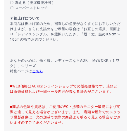
〇 洗える（洗濯機洗浄可）
〇 スーパーストレッチ
▼裾上げについて
本商品は裾上げ済のため、裾直しの必要がなくすぐにお召しいただ
けますが、さらに丈詰めをご希望の場合は「お直しの選択」画面よ
り「レディスシングル」を選択いただき、「股下丈」詰め0.5cm〜
10cmの幅でお選びください。
----------------------------------------
あなたのために、働く服。レディースならAOKI「MeWORK（ミワ
ク）」シリーズ
特集ページは
こちら
■WEB価格はAOKIオンラインショップでの販売価格です。店頭と
は販売価格および一部セール内容が異なる場合がございます。
■商品の色味や質感は、ご使用のPC・携帯のモニター環境により実
際と違って見える場合がございます。また、店頭や屋外でのスタッ
フ撮影画像は、光の加減で実際の商品より明るく見える場合がござ
いますのでご了承くださいませ。