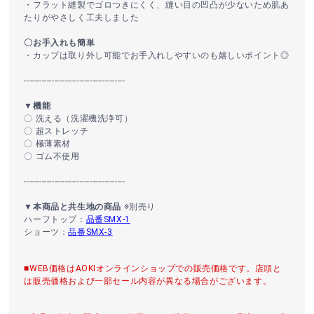
・フラット縫製でゴロつきにくく、縫い目の凹凸が少ないため肌あ
たりがやさしく工夫しました
〇お手入れも簡単
・カップは取り外し可能でお手入れしやすいのも嬉しいポイント◎
----------------------------------------
▼機能
〇 洗える（洗濯機洗浄可）
〇 超ストレッチ
〇 極薄素材
〇 ゴム不使用
----------------------------------------
▼本商品と共生地の商品
※別売り
ハーフトップ：
品番SMX-1
ショーツ：
品番SMX-3
■WEB価格はAOKIオンラインショップでの販売価格です。店頭と
は販売価格および一部セール内容が異なる場合がございます。