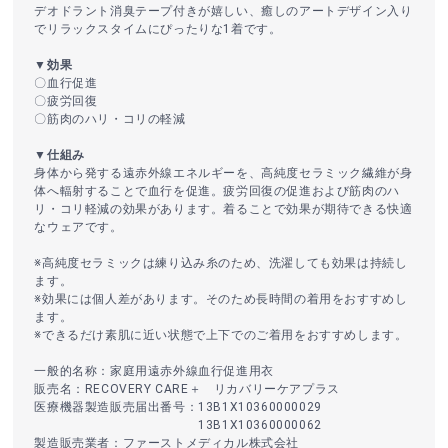
デオドラント消臭テープ付きが嬉しい、癒しのアートデザイン入り
でリラックスタイムにぴったりな1着です。
▼効果
〇血行促進
〇疲労回復
〇筋肉のハリ・コリの軽減
▼仕組み
身体から発する遠赤外線エネルギーを、高純度セラミック繊維が身
体へ輻射することで血行を促進。疲労回復の促進および筋肉のハ
リ・コリ軽減の効果があります。着ることで効果が期待できる快適
なウェアです。
※高純度セラミックは練り込み糸のため、洗濯しても効果は持続し
ます。
※効果には個人差があります。そのため長時間の着用をおすすめし
ます。
※できるだけ素肌に近い状態で上下でのご着用をおすすめします。
一般的名称：家庭用遠赤外線血行促進用衣
販売名：RECOVERY CARE＋ リカバリーケアプラス
医療機器製造販売届出番号：13B1X10360000029
13B1X10360000062
製造販売業者：ファーストメディカル株式会社