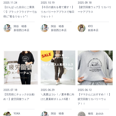
2025.11.24
2025.10.19
2025.09.18
【がんばった自分にご褒美
【今日の疲れを着て癒す！】
【疲労回復ウェア】リカバリ
♡】ブラックフライデーでお
リカバリーケアプラスで毎日
ーケアプラス
得に“着るリセット”！
リセット！
関谷 晴香
関谷 晴香
KYO
新宿西口本店
新宿西口本店
銀座本店
2025.07.18
2025.06.29
2025.06.12
【完売前にチェックがお勧
＼真夏はコレ！／夏本番に向
【ママさんにおすすめ！！】
め！】疲労回復ウェア
けた夏素材ボトムス6選！
疲労回復リカバリーウェ
ア！！
YUKA
関谷 晴香
檜垣 あゆみ