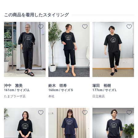
この商品を着用したスタイリング
沖中 雅美
鈴木 咲希
塚田 裕樹
161cm / サイズ LL
160cm / サイズ S
177cm / サイズ L
たまプラーザ店
本社
日立南店