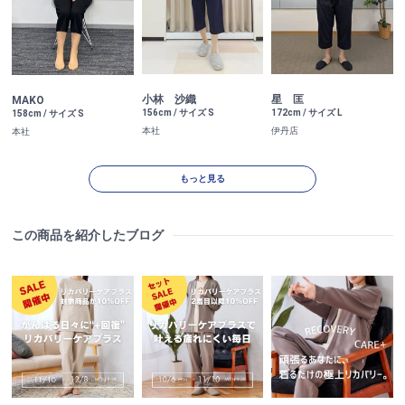
小林 沙織
星 匡
MAKO
156cm / サイズ S
172cm / サイズ L
158cm / サイズ S
本社
伊丹店
本社
もっと見る
この商品を紹介したブログ