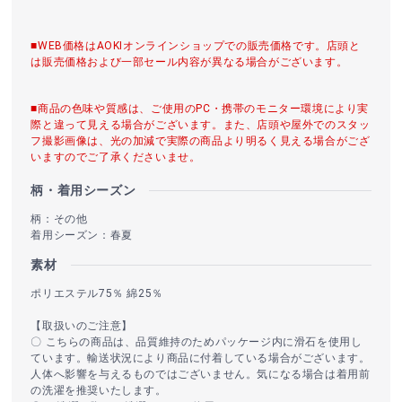
■WEB価格はAOKIオンラインショップでの販売価格です。店頭と
は販売価格および一部セール内容が異なる場合がございます。
■商品の色味や質感は、ご使用のPC・携帯のモニター環境により実
際と違って見える場合がございます。また、店頭や屋外でのスタッ
フ撮影画像は、光の加減で実際の商品より明るく見える場合がござ
いますのでご了承くださいませ。
柄・着用シーズン
柄：その他
着用シーズン：春夏
素材
ポリエステル75％ 綿25％
【取扱いのご注意】
〇 こちらの商品は、品質維持のためパッケージ内に滑石を使用し
ています。輸送状況により商品に付着している場合がございます。
人体へ影響を与えるものではございません。気になる場合は着用前
の洗濯を推奨いたします。