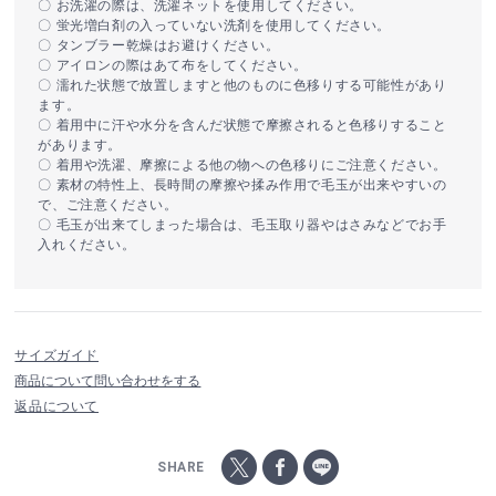
〇 お洗濯の際は、洗濯ネットを使用してください。
〇 蛍光増白剤の入っていない洗剤を使用してください。
〇 タンブラー乾燥はお避けください。
〇 アイロンの際はあて布をしてください。
〇 濡れた状態で放置しますと他のものに色移りする可能性があり
ます。
〇 着用中に汗や水分を含んだ状態で摩擦されると色移りすること
があります。
〇 着用や洗濯、摩擦による他の物への色移りにご注意ください。
〇 素材の特性上、長時間の摩擦や揉み作用で毛玉が出来やすいの
で、ご注意ください。
〇 毛玉が出来てしまった場合は、毛玉取り器やはさみなどでお手
入れください。
サイズガイド
商品について問い合わせをする
返品について
SHARE