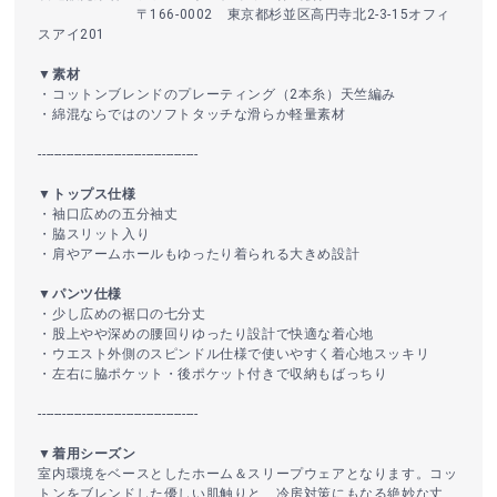
〒166-0002 東京都杉並区高円寺北2-3-15オフィ
スアイ201
▼素材
・コットンブレンドのプレーティング（2本糸）天竺編み
・綿混ならではのソフトタッチな滑らか軽量素材
----------------------------------------
▼トップス仕様
・袖口広めの五分袖丈
・脇スリット入り
・肩やアームホールもゆったり着られる大きめ設計
▼パンツ仕様
・少し広めの裾口の七分丈
・股上やや深めの腰回りゆったり設計で快適な着心地
・ウエスト外側のスピンドル仕様で使いやすく着心地スッキリ
・左右に脇ポケット・後ポケット付きで収納もばっちり
----------------------------------------
▼着用シーズン
室内環境をベースとしたホーム＆スリープウェアとなります。コッ
トンをブレンドした優しい肌触りと、冷房対策にもなる絶妙な丈