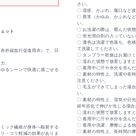
さい。
〇 湿疹、かぶれ、傷口など
〇 異常（かゆみ、かぶれな
い。
〇 お洗濯の際は、畳んだ状
ウェット
〇 蛍光増白剤の入っていな
〇 濃色は洗濯で色落ち、色
て洗濯してください。
遠赤外線血行促進用衣）で、日
〇 タンブラー乾燥はお避け
〇 濡れた状態で放置します
し力。
〇 着用中に汗や水分を含ん
らゆるシーンで快適に過ごせる
〇 素材の特性上、洗濯や長
注意ください。
〇 毛玉ができてしまった場
い。
〇 素材の特性上、湿気や日
経年劣化で伸びが生じる場合
〇 濡れた状態で放置します
〇 着用中に汗や水分を含ん
〇 着用や洗濯、摩擦による
ラミック繊維が身体へ輻射する
〇 素材の特性上、長時間の
ハリ・コリ軽減の効果がありま