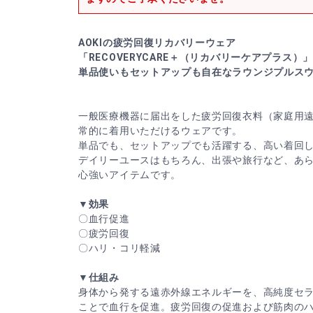
AOKIの疲労回復リカバリーウェア
「RECOVERYCARE＋（リカバリーケアプラス）」
単品使いもセットアップも自在なラウンジプルス
一般医療機器に届出をした疲労回復衣料（家庭用
常的に着用いただけるウェアです。
単品でも、セットアップでも活躍する、高い着回
デイリーユースはもちろん、出張や旅行など、あ
心強いアイテムです。
▼効果
〇血行促進
〇疲労回復
〇ハリ・コリ軽減
▼仕組み
身体から発する遠赤外線エネルギーを、高純度セ
ことで血行を促進。疲労回復の促進および筋肉の