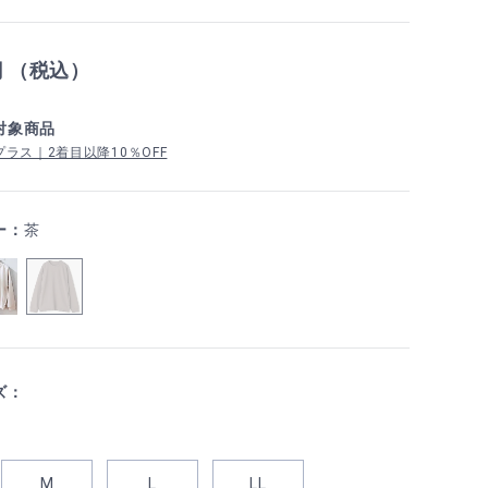
円 （税込）
対象商品
ラス｜2着目以降10％OFF
ー：
茶
ズ：
M
L
LL