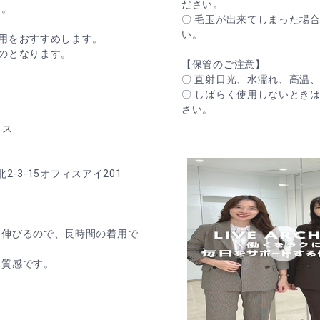
ださい。
す。
〇 毛玉が出来てしまった場
い。
用をおすすめします。
のとなります。
【保管のご注意】
〇 直射日光、水濡れ、高温
〇 しばらく使用しないとき
さい。
ラス
-15オフィスアイ201
に伸びるので、長時間の着用で
な質感です。