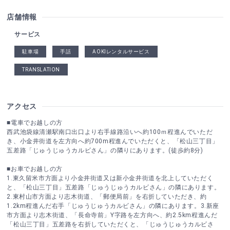
店舗情報
サービス
駐車場
手話
AOKIレンタルサービス
TRANSLATION
アクセス
■電車でお越しの方
西武池袋線清瀬駅南口出口より右手線路沿いへ約100ｍ程進んでいただ
き、小金井街道を左方向へ約700m程進んでいただくと、「松山三丁目」
五差路「じゅうじゅうカルビさん」の隣りにあります。(徒歩約8分)
■お車でお越しの方
1.東久留米市方面より小金井街道又は新小金井街道を北上していただく
と、「松山三丁目」五差路「じゅうじゅうカルビさん」の隣にあります。
2.東村山市方面より志木街道、「郵便局前」を右折していただき、約
1.2km程進んだ右手「じゅうじゅうカルビさん」の隣にあります。3.新座
市方面より志木街道、「長命寺前」Y字路を左方向へ、約2.5km程進んだ
「松山三丁目」五差路を右折していただくと、「じゅうじゅうカルビさ