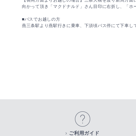
【長岡方面よりお越しの場合】三条大橋を渡り新潟方面
向かって頂き「マクドナルド」さん目印に右折し、「ホ
■バスでお越しの方
燕三条駅より燕駅行きに乗車、下須頃バス停にて下車し
ご利用ガイド