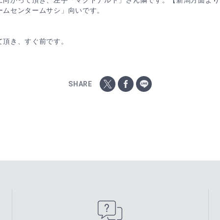
に向かって頂き、左手「マクドナルド」さん隣です。【新潟方面より
ームセンタームサシ」向いです。
て頂き、すぐ前です。
SHARE