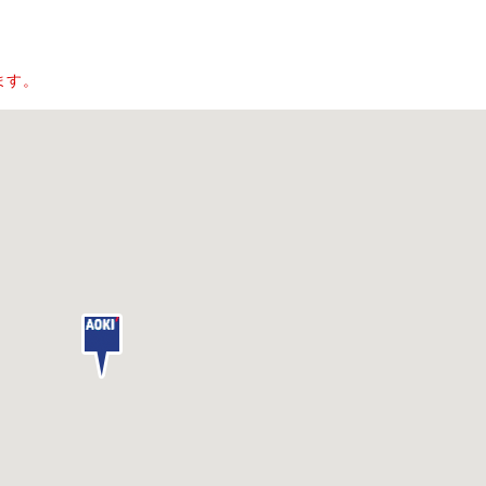
。
ます。