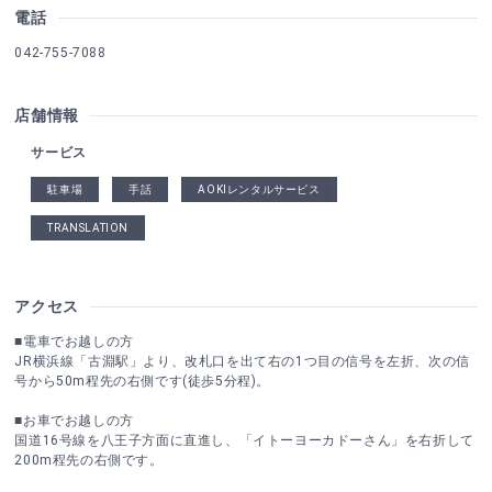
電話
042-755-7088
店舗情報
サービス
駐車場
手話
AOKIレンタルサービス
TRANSLATION
アクセス
■電車でお越しの方
JR横浜線「古淵駅」より、改札口を出て右の1つ目の信号を左折、次の信
号から50m程先の右側です(徒歩5分程)。
■お車でお越しの方
国道16号線を八王子方面に直進し、「イトーヨーカドーさん」を右折して
200m程先の右側です。