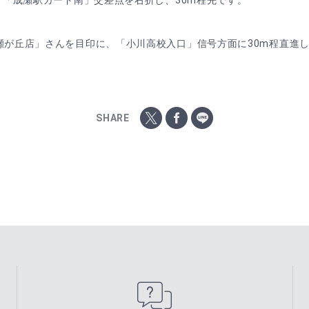
、「成瀬駅ガード南」交差点を右折し、30m程先です。
瀬が丘店」さんを目印に、「小川高校入口」信号方面に30m程直進
SHARE