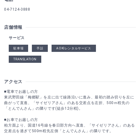
04-7124-3888
店舗情報
サービス
駐車場
手話
AOKIレンタルサービス
TRANSLATION
アクセス
■電車でお越しの方
東武野田線「梅郷駅」を左に出て線路沿いに進み、最初の踏み切りを左に
曲がって直進、「サイゼリアさん」のある交差点を左折、500ｍ程先の
「とんでんさん」の隣りです(徒歩12分程)。
■お車でお越しの方
柏方面より、国道16号線を春日部方向へ直進、「サイゼリアさん」のある
交差点を過ぎて500m程先左側「とんでんさん」の隣りです。