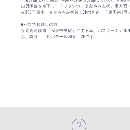
1.堺方面より、泉北1号線を岸和田方面に向かい、和泉
山貝塚線を南下し、「フタツ池」交差点を左折、堺方面へ
み野3丁目南」交差点を左折後1.5km直進し「唐国南1
■バスでお越しの方
泉北高速鉄道「和泉中央駅」にて下車、バスターミナル
ん」隣り、「ビバモール和泉」2Fです。