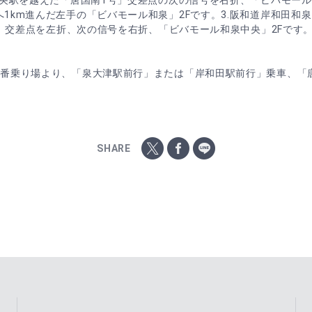
中央駅を越えた「唐国南1号」交差点の次の信号を右折、「ビバモール
1km進んだ左手の「ビバモール和泉」2Fです。3.阪和道岸和田和
号」交差点を左折、次の信号を右折、「ビバモール和泉中央」2Fです
4番乗り場より、「泉大津駅前行」または「岸和田駅前行」乗車、「
SHARE