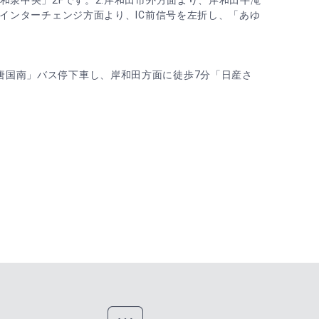
和泉中央」2Fです。2.岸和田市外方面より、岸和田牛滝
泉インターチェンジ方面より、IC前信号を左折し、「あゆ
。
唐国南」バス停下車し、岸和田方面に徒歩7分「日産さ