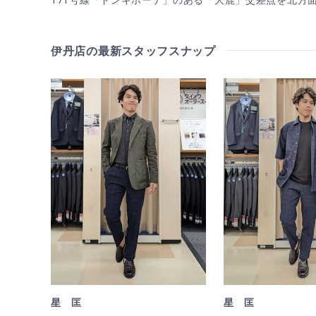
171号線「ドンキホーテ」のある「大鹿」交差点を北方
伊丹店の最新スタッフスナップ
星 匡
星 匡