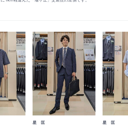
面に1km程進んだ「瑞ヶ丘」交差点の左側です。
星 匡
星 匡