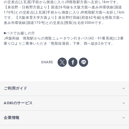
の交差点(上瓦屋)手前から側道に入りJR熊取駅方面へ左折し1kmです。
【泉佐野・日根野方面より】国道26号線を大阪方面へ進み外環状線(国道
170号)との交差点(上瓦屋)手前から側道に入りJR熊取駅方面へ右折し1km
です。【大阪体育大学方面より】泉佐野打田線(府道62号線)を熊取方面へ
進み外環状線(国道170号)との交差点(熊取)を右折300mです。
■バスでお越しの方
JR阪和線 熊取駅からの熊取ニュータウン行きバス(42・91番系統)に2番
乗り口よりご乗車いただき「熊取役場前」下車、西へ徒歩2分です。
SHARE
ご利用ガイド
AOKIのサービス
企業情報