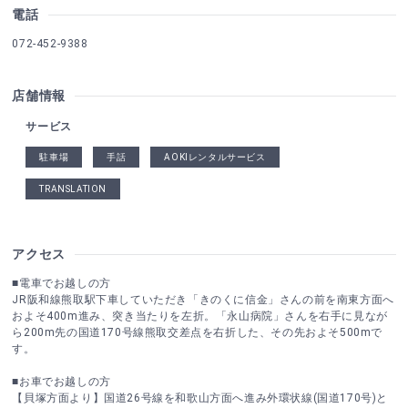
電話
072-452-9388
店舗情報
サービス
駐車場
手話
AOKIレンタルサービス
TRANSLATION
アクセス
■電車でお越しの方
JR阪和線熊取駅下車していただき「きのくに信金」さんの前を南東方面へ
およそ400m進み、突き当たりを左折。「永山病院」さんを右手に見なが
ら200m先の国道170号線熊取交差点を右折した、その先およそ500mで
す。
■お車でお越しの方
【貝塚方面より】国道26号線を和歌山方面へ進み外環状線(国道170号)と