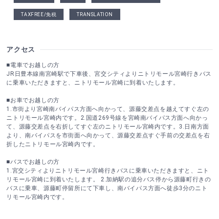
TAXFREE/免税
TRANSLATION
アクセス
■電車でお越しの方
JR日豊本線南宮崎駅で下車後、宮交シティよりニトリモール宮崎行きバス
に乗車いただきますと、ニトリモール宮崎に到着いたします。
■お車でお越しの方
1.市街より宮崎南バイパス方面へ向かって、源藤交差点を越えてすぐ左の
ニトリモール宮崎内です。2.国道269号線を宮崎南バイパス方面へ向かっ
て、源藤交差点を右折してすぐ左のニトリモール宮崎内です。3.日南方面
より、南バイパスを市街面へ向かって、源藤交差点すぐ手前の交差点を右
折したニトリモール宮崎内です。
■バスでお越しの方
1.宮交シティよりニトリモール宮崎行きバスに乗車いただきますと、ニト
リモール宮崎に到着いたします。 2.加納駅の追分バス停から源藤町行きの
バスに乗車、源藤町停留所にて下車し、南バイパス方面へ徒歩3分のニト
リモール宮崎内です。