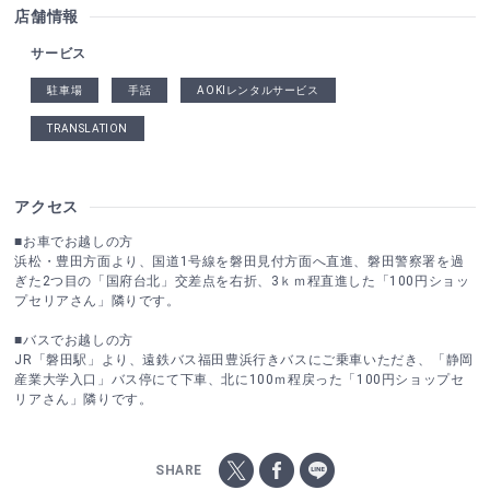
店舗情報
サービス
駐車場
手話
AOKIレンタルサービス
TRANSLATION
アクセス
■お車でお越しの方
浜松・豊田方面より、国道1号線を磐田見付方面へ直進、磐田警察署を過
ぎた2つ目の「国府台北」交差点を右折、3ｋｍ程直進した「100円ショッ
プセリアさん」隣りです。
■バスでお越しの方
JR「磐田駅」より、遠鉄バス福田豊浜行きバスにご乗車いただき、「静岡
産業大学入口」バス停にて下車、北に100ｍ程戻った「100円ショップセ
リアさん」隣りです。
SHARE