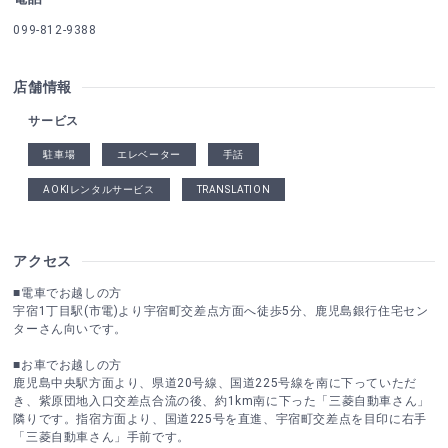
099-812-9388
店舗情報
サービス
駐車場
エレベーター
手話
AOKIレンタルサービス
TRANSLATION
アクセス
■電車でお越しの方
宇宿1丁目駅(市電)より宇宿町交差点方面へ徒歩5分、鹿児島銀行住宅セン
ターさん向いです。
■お車でお越しの方
鹿児島中央駅方面より、県道20号線、国道225号線を南に下っていただ
き、紫原団地入口交差点合流の後、約1km南に下った「三菱自動車さん」
隣りです。指宿方面より、国道225号を直進、宇宿町交差点を目印に右手
「三菱自動車さん」手前です。