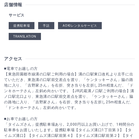
店舗情報
サービス
提携駐車場
手話
AOKIレンタルサービス
TRANSLATION
アクセス
■電車でお越しの方
【東急田園都市線溝の口駅ご利用の場合】溝の口駅東口改札より左手に出
ていただき、東急溝の口駅前交差点を渡り、「ケンタッキーさん」脇の路
地に入り、「吉野家さん」を右折、突き当りを左折し25m程進んだ、「ド
ンキホーテさん」左斜め向かいです。【JR武蔵溝ノ口駅ご利用の場合】溝
ノ口駅北口より、東急溝の口駅前交差点を渡り、「ケンタッキーさん」脇
の路地に入り、「吉野家さん」を右折、突き当りを左折し25m程進んだ、
「ドンキホーテさん」左斜め向かいです。
■お車でお越しの方
「タイムズさん」提携駐車場あり。2,000円以上お買い上げで、1時間分の
駐車券をお渡しいたします。提携駐車場【タイムズ溝口1丁目第３】【タ
イムズ溝口】【タイムズ溝口駅前第４】【タイムズ溝口駅前第２】【タイ