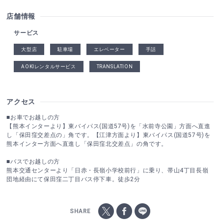
店舗情報
サービス
大型店
駐車場
エレベーター
手話
AOKIレンタルサービス
TRANSLATION
アクセス
■お車でお越しの方
【熊本インターより】東バイパス(国道57号)を「水前寺公園」方面へ直進
し「保田窪交差点の」角です。【江津方面より】東バイパス(国道57号)を
熊本インター方面へ直進し「保田窪北交差点」の角です。
■バスでお越しの方
熊本交通センターより「日赤・長嶺小学校前行」に乗り、帯山4丁目長嶺
団地経由にて保田窪二丁目バス停下車。徒歩2分
SHARE