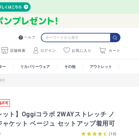
ヘルプ
店舗検索
ログイン
お気に入り
カート
ター
リカバリーウェア
その他
アウトレット
用可
品不可
ット】Oggiコラボ 2WAYストレッチ ノ
ジャケット ベージュ セットアップ着用可
0
(
10
)