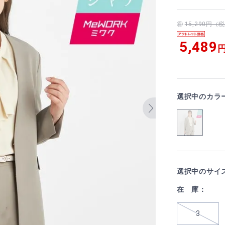
15,290円
5,489
円
選択中のカラ
選択中のサイ
在 庫：
3