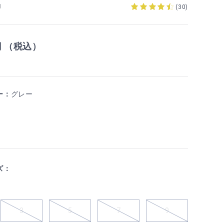
3
(
30
)
円 （税込）
ー：
グレー
ズ：
3
5
7
9