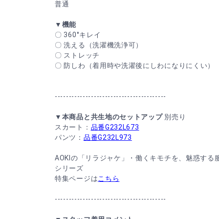
普通
▼機能
〇 360°キレイ
〇 洗える（洗濯機洗浄可）
〇 ストレッチ
〇 防しわ（着用時や洗濯後にしわになりにくい）
----------------------------------------
▼本商品と共生地のセットアップ
別売り
スカート：
品番G232L673
パンツ：
品番G232L973
AOKIの「リラジャケ」・働くキモチを、魅惑する服
シリーズ
特集ページは
こちら
----------------------------------------