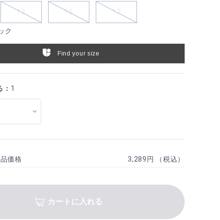
13
15
17
ック
Find your size
る：
1
商品価格
3,289円 （税込）
カートに入れる