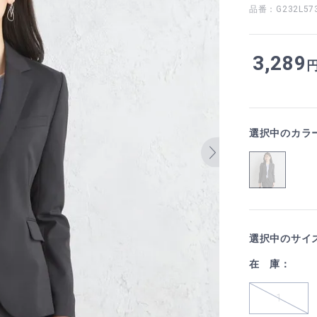
品番：G232L57
3,289
選択中のカラ
選択中のサイ
在 庫：
1