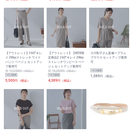
【アウトレット】360°キレ
【アウトレット】【WEB限
小川彰子さん監修ペプラム
イ 2Wayストレッチ ワイド
定商品】360°キレイ 2Way
ブラウス セットアップ着用
パンツ ベージュ セットアッ
ストレッチワンピース ベー
可
プ着用可
ジュ セットアップ着用可
14,300円 （税込）
15,290円 （税込）
1,089
円 （税込）
5,500
4,389
円 （税込）
円 （税込）