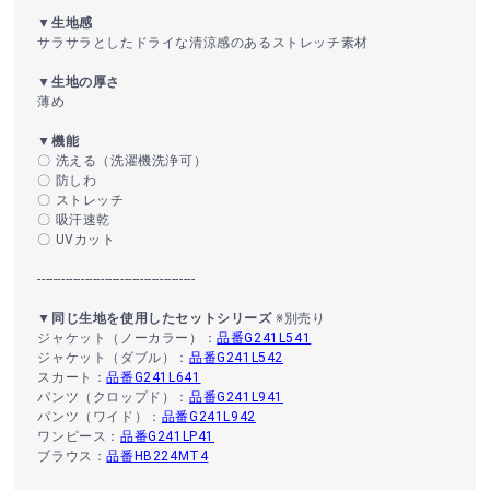
▼生地感
サラサラとしたドライな清涼感のあるストレッチ素材
▼生地の厚さ
薄め
▼機能
〇 洗える（洗濯機洗浄可）
〇 防しわ
〇 ストレッチ
〇 吸汗速乾
〇 UVカット
----------------------------------------
▼同じ生地を使用したセットシリーズ
※別売り
ジャケット（ノーカラー）：
品番G241L541
ジャケット（ダブル）：
品番G241L542
スカート：
品番G241L641
パンツ（クロップド）：
品番G241L941
パンツ（ワイド）：
品番G241L942
ワンピース：
品番G241LP41
ブラウス：
品番HB224MT4