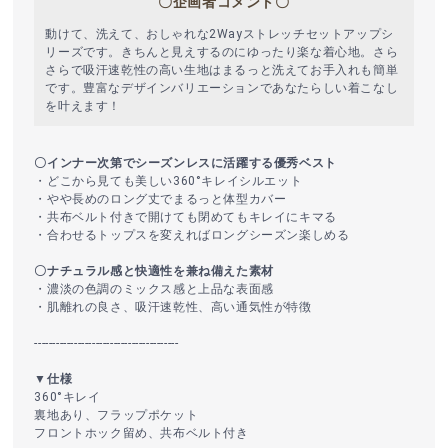
〇企画者コメント〇
動けて、洗えて、おしゃれな2Wayストレッチセットアップシ
リーズです。きちんと見えするのにゆったり楽な着心地。さら
さらで吸汗速乾性の高い生地はまるっと洗えてお手入れも簡単
です。豊富なデザインバリエーションであなたらしい着こなし
を叶えます！
〇インナー次第でシーズンレスに活躍する優秀ベスト
・どこから見ても美しい360°キレイシルエット
・やや長めのロング丈でまるっと体型カバー
・共布ベルト付きで開けても閉めてもキレイにキマる
・合わせるトップスを変えればロングシーズン楽しめる
〇ナチュラル感と快適性を兼ね備えた素材
・濃淡の色調のミックス感と上品な表面感
・肌離れの良さ、吸汗速乾性、高い通気性が特徴
----------------------------------------
▼仕様
360°キレイ
裏地あり、フラップポケット
フロントホック留め、共布ベルト付き