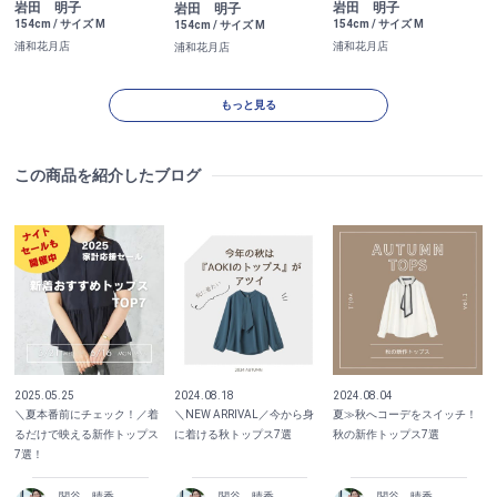
岩田 明子
岩田 明子
岩田 明子
154cm / サイズ M
154cm / サイズ M
154cm / サイズ M
浦和花月店
浦和花月店
浦和花月店
もっと見る
この商品を紹介したブログ
2025.05.25
2024.08.18
2024.08.04
＼夏本番前にチェック！／着
＼NEW ARRIVAL／今から身
夏≫秋へコーデをスイッチ！
るだけで映える新作トップス
に着ける秋トップス7選
秋の新作トップス7選
7選！
関谷 晴香
関谷 晴香
関谷 晴香