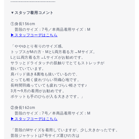
----------------------------------------
▼スタッフ着用コメント
①身長156cm
普段のサイズ：7号／本商品着用サイズ：M
▶スタッフコーデはこちら
「ややゆとり有りのサイズ感。
トップスがMの方・MとL両方着る方→Mサイズ。
LとLL両方着る方→Lサイズがお勧めです。
サラッとドライタッチの肌触りでとてもストレッチが
効いていています。
肩パッド抜き&裏地も抜いているので、
とっても軽く疲れづらい羽織心地です。
長時間羽織っていても疲れづらい軽さです♪
3月〜9月の着用がお勧めです。
ポケットも手のひらが入る大きさです。」
②身長162cm
普段のサイズ：7号／本商品着用サイズ：M
▶スタッフコーデはこちら
「普段のMサイズを着用していますが、少し大きかったです。
普段ジャケットは7号サイズ選びの方は