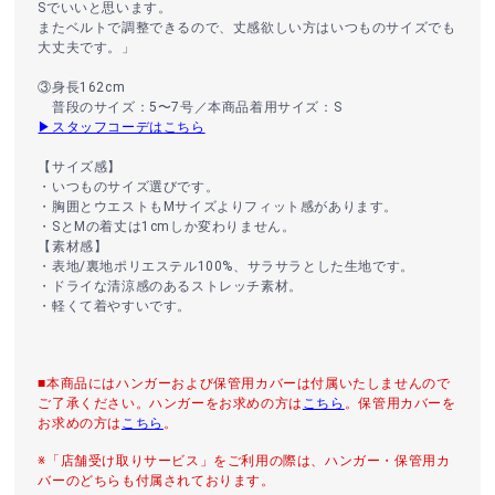
Sでいいと思います。
またベルトで調整できるので、丈感欲しい方はいつものサイズでも
大丈夫です。」
③身長162cm
普段のサイズ：5〜7号／本商品着用サイズ：S
▶スタッフコーデはこちら
【サイズ感】
・いつものサイズ選びです。
・胸囲とウエストもMサイズよりフィット感があります。
・SとMの着丈は1cmしか変わりません。
【素材感】
・表地/裏地ポリエステル100%、サラサラとした生地です。
・ドライな清涼感のあるストレッチ素材。
・軽くて着やすいです。
■本商品にはハンガーおよび保管用カバーは付属いたしませんので
ご了承ください。ハンガーをお求めの方は
こちら
。保管用カバーを
お求めの方は
こちら
。
※「店舗受け取りサービス」をご利用の際は、ハンガー・保管用カ
バーのどちらも付属されております。