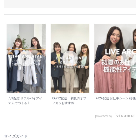
7/3配信 リアルバイアイ
06/12配信 初夏のオフ
4/24配信 お仕事シーン別 機能性
テムでつくる1...
ィカジおすすめ...
powered by
サイズガイド