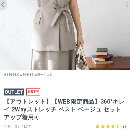
H166 B80 W59 H85 着用サイズ:S
返品不可
【アウトレット】【WEB限定商品】360°キレ
イ 2Wayストレッチ ベスト ベージュ セット
アップ着用可
品番：G241L341
(
3
)