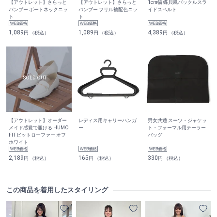
【アウトレット】さらっと
【アウトレット】さらっと
1cm幅 蝶貝風バックルスラ
バンブー ボートネックニッ
バンブー フリル袖配色ニッ
イドスベルト
ト
ト
1,089
1,089
4,389
円 （税込）
円 （税込）
円 （税込）
【アウトレット】オーダー
レディス用キャリーハンガ
男女共通 スーツ・ジャケッ
メイド感覚で履ける HUMO
ー
ト・フォーマル用テーラー
FIT ビットローファー オフ
バッグ
ホワイト
2,189
165
330
円 （税込）
円 （税込）
円 （税込）
この商品を着用したスタイリング