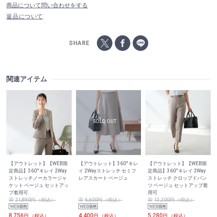
商品について問い合わせをする
返品について
SHARE
関連アイテム
【アウトレット】【WEB限
【アウトレット】360°キレ
【アウトレット】【WEB限
定商品】360°キレイ 2Way
イ 2Wayストレッチ セミフ
定商品】360°キレイ 2Way
ストレッチノーカラージャ
レアスカート ベージュ
ストレッチ クロップドパン
ケット ベージュ セットアッ
ツ ベージュ セットアップ着
プ着用可
用可
21,890円 （税込）
6,600円 （税込）
13,200円 （税込）
8,756
4,400
5,280
円 （税込）
円 （税込）
円 （税込）