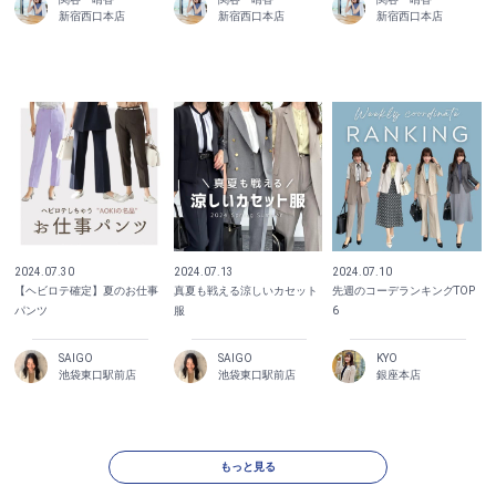
新宿西口本店
新宿西口本店
新宿西口本店
2024.07.30
2024.07.13
2024.07.10
【ヘビロテ確定】夏のお仕事
真夏も戦える涼しいカセット
先週のコーデランキングTOP
パンツ
服
6
SAIGO
SAIGO
KYO
池袋東口駅前店
池袋東口駅前店
銀座本店
もっと見る