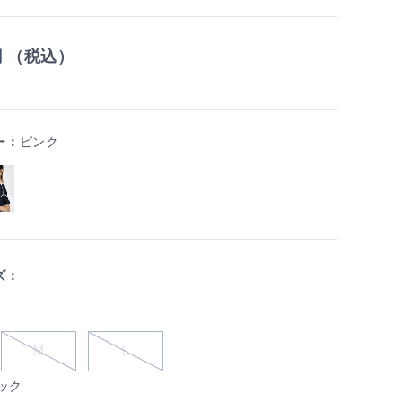
円 （税込）
ー：
ピンク
ズ：
M
L
ック