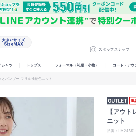
大きいサイズ
SizeMAX
スタッフスナップ
イシャツ
トップス
フォーマル（礼服・小物）
コート・アウ
っとバンブー フリル袖配色ニット
返
【アウト
ニット
品番：LM24SS1