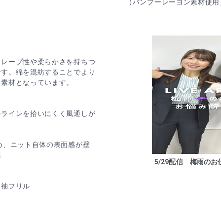
（バンブーレーヨン素材使用
ドレープ性や柔らかさを持ちつ
です。綿を混紡することでより
い素材となっています。
のラインを拾いにくく風通しが
め、ニット自体の表面感が壁
感
5/29配信 梅雨のお仕
た袖フリル