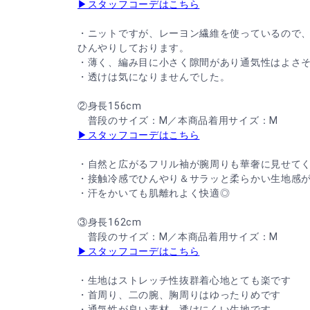
▶スタッフコーデはこちら
・ニットですが、レーヨン繊維を使っているので
ひんやりしております。
・薄く、編み目に小さく隙間があり通気性はよさ
・透けは気になりませんでした。
②身長156cm
普段のサイズ：M／本商品着用サイズ：M
▶スタッフコーデはこちら
・自然と広がるフリル袖が腕周りも華奢に見せて
・接触冷感でひんやり＆サラッと柔らかい生地感
・汗をかいても肌離れよく快適◎
③身長162cm
普段のサイズ：M／本商品着用サイズ：M
▶スタッフコーデはこちら
・生地はストレッチ性抜群着心地とても楽です
・首周り、二の腕、胸周りはゆったりめです
・通気性が良い素材、透けにくい生地です