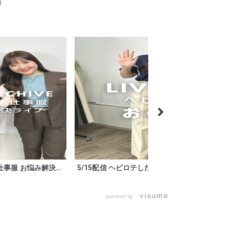
）
事服 お悩み解決...
5/15配信 ヘビロテしたくなる『お仕事...
powered by