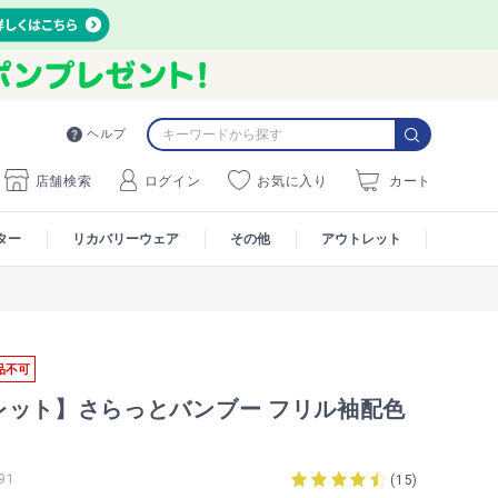
ヘルプ
店舗検索
ログイン
お気に入り
カート
ター
リカバリーウェア
その他
アウトレット
品不可
レット】さらっとバンブー フリル袖配色
91
(
15
)