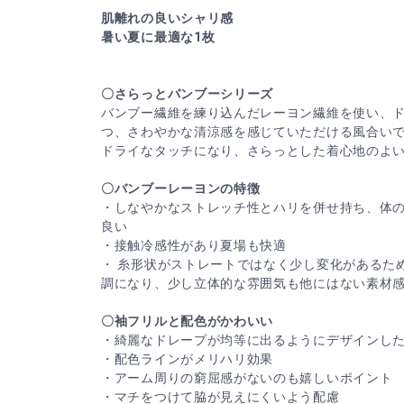
肌離れの良いシャリ感
暑い夏に最適な1枚
〇さらっとバンブーシリーズ
バンブー繊維を練り込んだレーヨン繊維を使い、
つ、さわやかな清涼感を感じていただける風合い
ドライなタッチになり、さらっとした着心地のよ
〇バンブーレーヨンの特徴
・しなやかなストレッチ性とハリを併せ持ち、体
良い
・接触冷感性があり夏場も快適
・ 糸形状がストレートではなく少し変化があるた
調になり、少し立体的な雰囲気も他にはない素材
〇袖フリルと配色がかわいい
・綺麗なドレープが均等に出るようにデザインし
・配色ラインがメリハリ効果
・アーム周りの窮屈感がないのも嬉しいポイント
・マチをつけて脇が見えにくいよう配慮