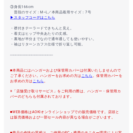
③身長166cm
普段のサイズ：M~L／本商品着用サイズ：7号
▶スタッフコーデはこちら
・襟付きテーラードできちんと見え。
・着丈はヒップ中央あたりの丈感。
・裏地が半分までなので通年通しても使いやすい。
・袖はリターンカフス仕様で折り返し可能。
----------------------------------------
■本商品にはハンガーおよび保管用カバーは付属いたしませんので
ご了承ください。ハンガーをお求めの方は
こちら
。保管用カバーを
お求めの方は
こちら
。
※「店舗受け取りサービス」をご利用の際は、ハンガー・保管用カ
バーのどちらも付属されております。
■WEB価格はAOKIオンラインショップでの販売価格です。店頭と
は販売価格および一部セール内容が異なる場合がございます。
■商品の色味や質感は、ご使用のPC・携帯のモニター環境により実