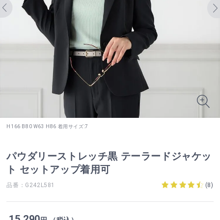
H166 B80 W63 H86 着用サイズ:7
パウダリーストレッチ黒 テーラードジャケッ
ト セットアップ着用可
品番：G242L581
(
8
)
15,290
円 （税込）