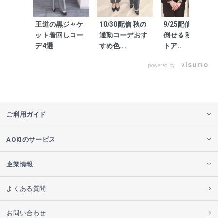
王道の黒ジャケ
10/30配信 秋の
9/25配信 着回し
ット着回しコー
通勤コーデおす
倒せる 秋のセッ
デ4選
すめ色...
トア...
powered by
ご利用ガイド
AOKIのサービス
企業情報
よくある質問
お問い合わせ