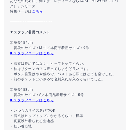
あなたのために、働く服。レディースならAOKI「MeWORK（ミワ
ク）」シリーズ
特集ページは
こちら
----------------------------------------
▼スタッフ着用コメント
①身長154cm
普段のサイズ：M~L／本商品着用サイズ：9号
▶スタッフコーデはこちら
・着丈は長めではなく、ヒップトップくらい。
・袖はリターンカフス折ってちょうど良いです。
・ボタン位置はやや低めで、バストある私にはとても楽でした。
・前のポケットは小さめで名刺入れが入るくらいでした。
②身長158cm
普段のサイズ：S／本商品着用サイズ：5号
▶スタッフコーデはこちら
・いつものサイズ選びでOK
・着丈はヒップトップにかかるくらい、標準
・真夏以外着られる生地感
・軽い着心地