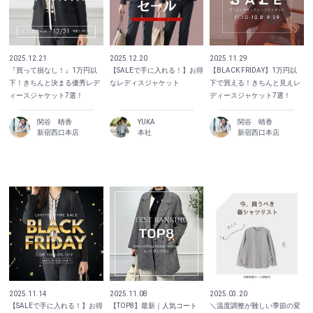
2025.12.21
2025.12.20
2025.11.29
『買って損なし！』1万円以
【SALEで手に入れる！】お得
【BLACK FRIDAY】1万円以
下！きちんと決まる優秀レデ
なレディスジャケット
下で買える！きちんと見えレ
ィースジャケット7選！
ディースジャケット7選！
関谷 晴香
YUKA
関谷 晴香
新宿西口本店
本社
新宿西口本店
2025.11.14
2025.11.08
2025.03.20
【SALEで手に入れる！】お得
【TOP8】最新｜人気コート
＼温度調整が難しい季節の変