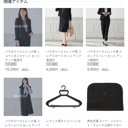
関連アイテム
パウダリーストレッチ黒 シ
パウダリーストレッチ黒 フ
パウダリーストレッチ黒 ク
ョート丈ジャケット セット
レアスカート セットアップ
ロップドパンツ セットアッ
アップ着用可
着用可
プ着用可
15,290
6,600
9,900
円 （税込）
円 （税込）
円 （税込）
パウダリーストレッチ黒 ジ
レディス用キャリーハンガ
男女共通 スーツ・ジャケッ
レワンピース セットアップ
ー
ト・フォーマル用テーラー