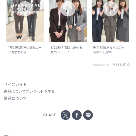
10/30配信 秋の通勤コー
9/25配信 着回し倒せる
9/11配信 あなたはどっ
デおすすめ色...
秋のセットア...
ち派？王道vs...
powered by
サイズガイド
商品について問い合わせをする
返品について
SHARE