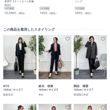
着用可【ナイトセール対象
バッグ
商品】
15,290
165
330
円 （税込）
円 （税込）
円 （税込）
この商品を着用したスタイリング
KYO
鈴木 咲希
関谷 晴香
162cm / サイズ 7
160cm / サイズ 5
163cm / サイズ 7
銀座本店
本社
新宿西口本店