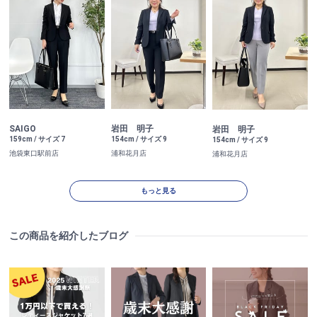
SAIGO
岩田 明子
岩田 明子
159cm / サイズ 7
154cm / サイズ 9
154cm / サイズ 9
池袋東口駅前店
浦和花月店
浦和花月店
もっと見る
この商品を紹介したブログ