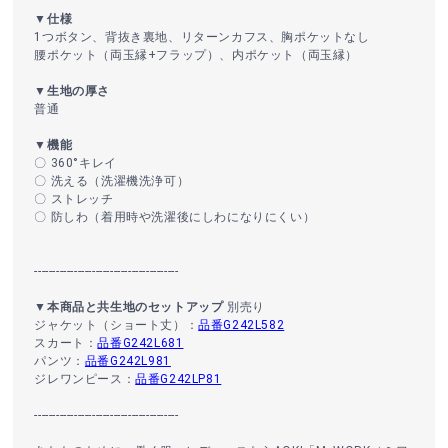
▼仕様
1つボタン、背抜き裏地、リターンカフス、胸ポケットなし
腰ポケット（両玉縁+フラップ）、内ポケット（両玉縁）
▼生地の厚さ
普通
▼機能
〇 360°キレイ
〇 洗える（洗濯機洗浄可）
〇 ストレッチ
〇 防しわ（着用時や洗濯後にしわになりにくい）
----------------------------------------
▼本商品と共生地のセットアップ
別売り
ジャケット（ショート丈）：
品番G242L582
スカート：
品番G242L681
パンツ：
品番G242L981
ジレワンピース：
品番G242LP81
----------------------------------------