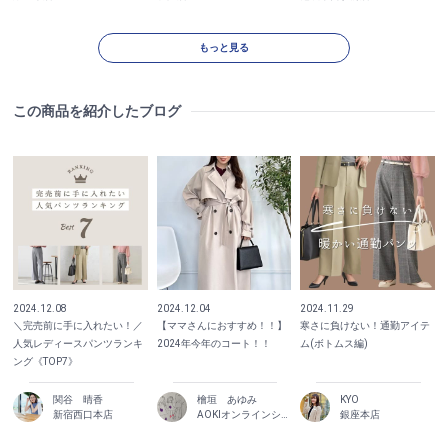
もっと見る
この商品を紹介したブログ
2024.12.08
2024.12.04
2024.11.29
＼完売前に手に入れたい！／
【ママさんにおすすめ！！】
寒さに負けない！通勤アイテ
人気レディースパンツランキ
2024年今年のコート！！
ム(ボトムス編)
ング《TOP7》
関谷 晴香
檜垣 あゆみ
KYO
新宿西口本店
AOKIオンラインショップ
銀座本店