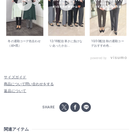
冬の通勤コーデ色合わせ
12/18配信 寒さに負けな
10/30配信 秋の通勤コー
（緑×黒）
いあったかお...
デおすすめ色...
powered by
サイズガイド
商品について問い合わせをする
返品について
SHARE
関連アイテム