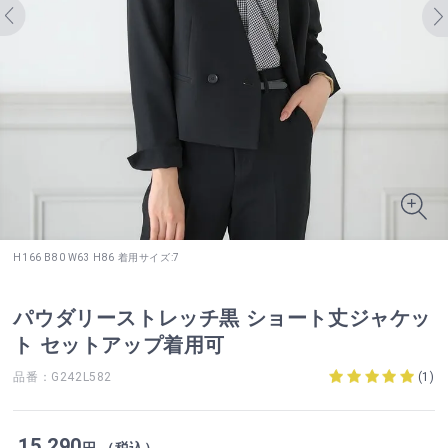
H166 B80 W63 H86 着用サイズ:7
パウダリーストレッチ黒 ショート丈ジャケッ
ト セットアップ着用可
品番：G242L582
(
1
)
15,290
円 （税込）