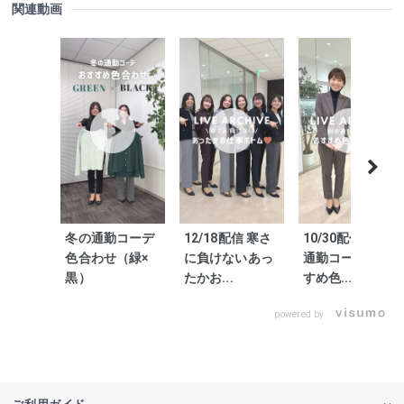
関連動画
冬の通勤コーデ
12/18配信 寒さ
10/30配信 秋の
色合わせ（緑×
に負けないあっ
通勤コーデおす
黒）
たかお...
すめ色...
powered by