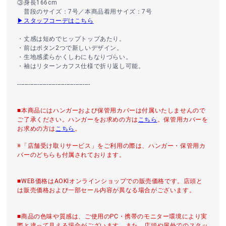
③身長166cm
普段のサイズ：7号／本商品着用サイズ：7号
▶スタッフコーデはこちら
・丈感は短めでヒップトップあたり。
・前はボタン2つで新しいデザイン。
・生地感柔らかくしわにもなりづらい。
・袖はリターンカフス仕様で折り返し可能。
----------------------------------------
■本商品にはハンガーおよび保管用カバーは付属いたしませんので
ご了承ください。ハンガーをお求めの方は
こちら
。保管用カバーを
お求めの方は
こちら
。
※「店舗受け取りサービス」をご利用の際は、ハンガー・保管用カ
バーのどちらも付属されております。
■WEB価格はAOKIオンラインショップでの販売価格です。店頭と
は販売価格および一部セール内容が異なる場合がございます。
■商品の色味や質感は、ご使用のPC・携帯のモニター環境により実
際と違って見える場合がございます。また、店頭や屋外でのスタッ