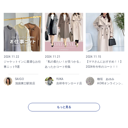
2024.11.22
2024.11.21
2024.11.15
ジャケットインに最適なお仕
「私の着たい！が見つかる」
【ママさんにおすすめ！！】
事ニット9選
あったかコート特集
2024年今年のコート！！
SAIGO
YUKA
檜垣 あゆみ
池袋東口駅前店
吉祥寺サンロード店
AOKIオンラインショップ
もっと見る