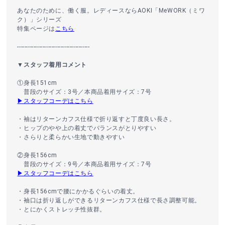
あなたのために、働く服。レディースならAOKI「MeWORK（ミワ
ク）」シリーズ
特集ページは
こちら
----------------------------------------
▼スタッフ着用コメント
①身長151cm
普段のサイズ：3号／本商品着用サイズ：7号
▶スタッフコーデはこちら
・袖はリターンカフス仕様で折り返すと丁度良い長さ。
・ヒップのやや上の着丈でバランスがとりやすい
・さらりと柔らかい生地で動きやすい
②身長156cm
普段のサイズ：9号／本商品着用サイズ：7号
▶スタッフコーデはこちら
・身長156cmで腰にかかるぐらいの着丈。
・袖口は折り返しができるリターンカフス仕様で長さ調整可能。
・とにかくストレッチ性抜群。