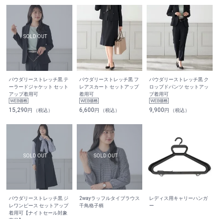
パウダリーストレッチ黒 テ
パウダリーストレッチ黒 フ
パウダリーストレッチ黒 ク
ーラードジャケット セット
レアスカート セットアップ
ロップドパンツ セットアッ
アップ着用可
着用可
プ着用可
15,290
6,600
9,900
円 （税込）
円 （税込）
円 （税込）
パウダリーストレッチ黒 ジ
2wayラッフルタイブラウス
レディス用キャリーハンガ
レワンピース セットアップ
千鳥格子柄
ー
着用可【ナイトセール対象