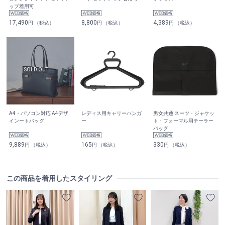
ップ着用可
17,490
8,800
4,389
円 （税込）
円 （税込）
円 （税込）
A4・パソコン対応 A4デザ
レディス用キャリーハンガ
男女共通 スーツ・ジャケッ
インートバッグ
ー
ト・フォーマル用テーラー
バッグ
9,889
165
330
円 （税込）
円 （税込）
円 （税込）
この商品を着用したスタイリング