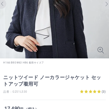
H166 B80 W63 H86 着用サイズ:7
ニットツイード ノーカラージャケット セッ
トアップ着用可
品番：G251L530
(
3
)
17,490
円 （税込）