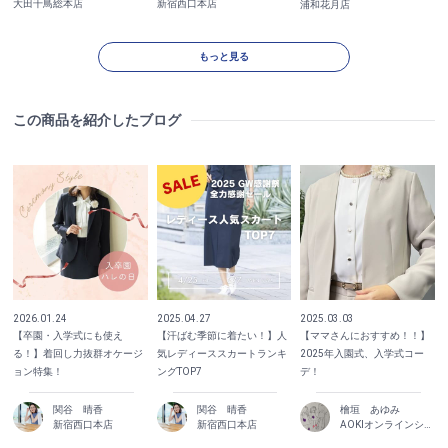
大田千鳥総本店
新宿西口本店
浦和花月店
もっと見る
この商品を紹介したブログ
2026.01.24
2025.04.27
2025.03.03
【卒園・入学式にも使え
【汗ばむ季節に着たい！】人
【ママさんにおすすめ！！】
る！】着回し力抜群オケージ
気レディーススカートランキ
2025年入園式、入学式コー
ョン特集！
ングTOP7
デ！
関谷 晴香
関谷 晴香
檜垣 あゆみ
新宿西口本店
新宿西口本店
AOKIオンラインショップ