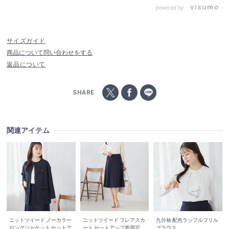
powered by
サイズガイド
商品について問い合わせをする
返品について
SHARE
関連アイテム
ニットツイード ノーカラー
ニットツイード フレアスカ
九分袖 配色ラッフルフリル
ロングジャケット セットア
ート セットアップ着用可
ブラウス