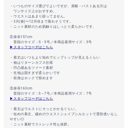
・いつものサイズ選びでよいですが、肩幅・バストある方は
ワンサイズ上がおすすめ。
・ウエストはあまり絞ってません。
・3月(春)〜12月頃まで着れそうです。
・ニット素材のため肌触りはしっとり柔らかいです。
②身長157cm
普段のサイズ：S・5号／本商品着用サイズ：5号
▶スタッフコーデはこちら
・着丈はいつもより短めでヒップトップが見えるくらい
・袖はリターンカフス仕様
・凹凸感あるツイード素材
・生地は固すぎず柔らかいです
・前身はホックで留めます
③身長163cm
普段のサイズ：5～7号／本商品着用サイズ：7号
▶スタッフコーデはこちら
・着丈はウエストにそっとかかるぐらい。
・短めの着丈、緩めのウエストシェイプシルエットで普段使いもし
やすい◎
・ニット素材でストレッチ性も抜群。