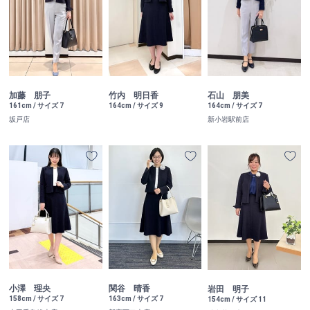
加藤 朋子
竹内 明日香
石山 朋美
161cm / サイズ 7
164cm / サイズ 9
164cm / サイズ 7
坂戸店
新小岩駅前店
小澤 理央
関谷 晴香
岩田 明子
158cm / サイズ 7
163cm / サイズ 7
154cm / サイズ 11