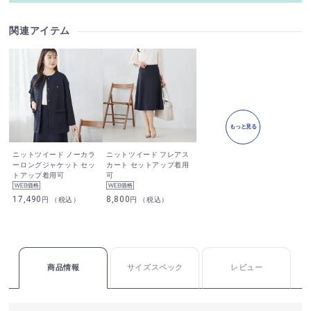
関連アイテム
もっと見る
ニットツイード ノーカラ
ニットツイード フレアス
ーロングジャケット セッ
カート セットアップ着用
トアップ着用可
可
17,490
8,800
円 （税込）
円 （税込）
商品情報
サイズスペック
レビュー