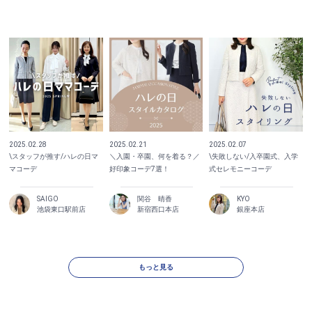
2025.02.28
2025.02.21
2025.02.07
\スタッフが推す/ハレの日マ
＼入園・卒園、何を着る？／
\失敗しない/入卒園式、入学
マコーデ
好印象コーデ7選！
式セレモニーコーデ
SAIGO
関谷 晴香
KYO
池袋東口駅前店
新宿西口本店
銀座本店
もっと見る