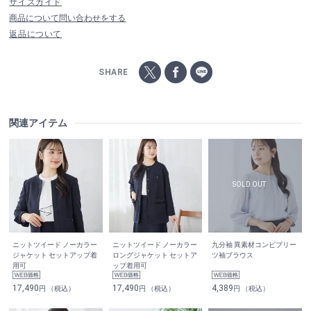
サイズガイド
商品について問い合わせをする
返品について
SHARE
関連アイテム
ニットツイード ノーカラー
ニットツイード ノーカラー
九分袖 異素材コンビプリー
ジャケット セットアップ着
ロングジャケット セットア
ツ袖ブラウス
用可
ップ着用可
17,490
17,490
4,389
円 （税込）
円 （税込）
円 （税込）