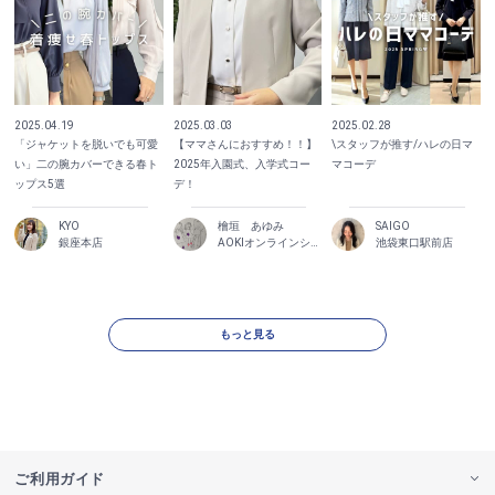
2025.04.19
2025.03.03
2025.02.28
「ジャケットを脱いでも可愛
【ママさんにおすすめ！！】
\スタッフが推す/ハレの日マ
い」二の腕カバーできる春ト
2025年入園式、入学式コー
マコーデ
ップス5選
デ！
KYO
檜垣 あゆみ
SAIGO
銀座本店
AOKIオンラインショップ
池袋東口駅前店
もっと見る
ご利用ガイド