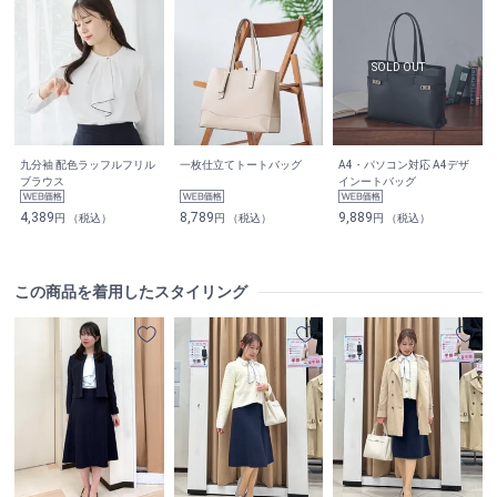
九分袖 配色ラッフルフリル
一枚仕立てトートバッグ
A4・パソコン対応 A4デザ
ブラウス
インートバッグ
4,389
8,789
9,889
円 （税込）
円 （税込）
円 （税込）
この商品を着用したスタイリング