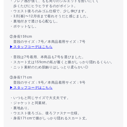
・フレア感が強く、もも周りのシルエットを拾いにくく
歩くたびにヒラヒラするのがポイント。
・ウエスト後ろのみゴム仕様で、少し伸びます。
・3月(春)〜12月頃まで着れそうだと感じました。
・裏地付きで透ける心配なし。
・ポケットなし。
②身長159cm
普段のサイズ：7号／本商品着用サイズ：7号
▶スタッフコーデはこちら
・普段は7号着用、本商品も7号を選びました。
・スカート丈は159cmの私が履くと膝がしっかり隠れるくらい。
・ニット素材のため肌触りはしっとり柔らかい◎
③身長171cm
普段のサイズ：9号／本商品着用サイズ：9号
▶スタッフコーデはこちら
・いつもと同じサイズで大丈夫です。
・ジャケットと同素材。
・裏地あり。
・ウエスト後ろゴム、後ろファスナー仕様。
・身長171cmで膝がしっかり隠れるスカート丈。