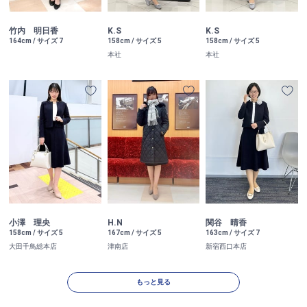
竹内 明日香
K.S
K.S
164cm / サイズ 7
158cm / サイズ 5
158cm / サイズ 5
本社
本社
小澤 理央
H.N
関谷 晴香
158cm / サイズ 5
167cm / サイズ 5
163cm / サイズ 7
大田千鳥総本店
津南店
新宿西口本店
もっと見る