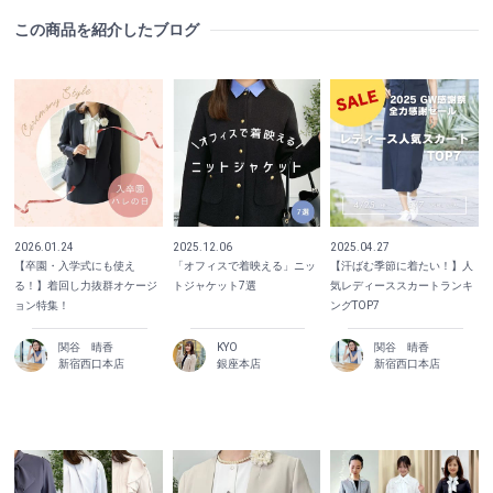
この商品を紹介したブログ
2026.01.24
2025.12.06
2025.04.27
【卒園・入学式にも使え
「オフィスで着映える」ニッ
【汗ばむ季節に着たい！】人
る！】着回し力抜群オケージ
トジャケット7選
気レディーススカートランキ
ョン特集！
ングTOP7
関谷 晴香
KYO
関谷 晴香
新宿西口本店
銀座本店
新宿西口本店