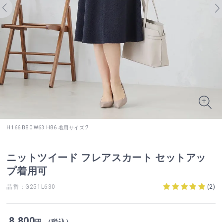
H166 B80 W63 H86 着用サイズ:7
ニットツイード フレアスカート セットアッ
プ着用可
品番：G251L630
(
2
)
8,800
円 （税込）