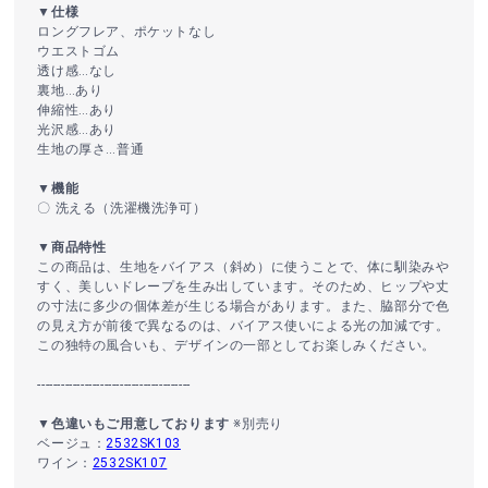
▼仕様
ロングフレア、ポケットなし
ウエストゴム
透け感…なし
裏地…あり
伸縮性…あり
光沢感…あり
生地の厚さ…普通
▼機能
〇 洗える（洗濯機洗浄可）
▼商品特性
この商品は、生地をバイアス（斜め）に使うことで、体に馴染みや
すく、美しいドレープを生み出しています。そのため、ヒップや丈
の寸法に多少の個体差が生じる場合があります。また、脇部分で色
の見え方が前後で異なるのは、バイアス使いによる光の加減です。
この独特の風合いも、デザインの一部としてお楽しみください。
---------------------------------------
▼色違いもご用意しております
※別売り
ベージュ：
2532SK103
ワイン：
2532SK107