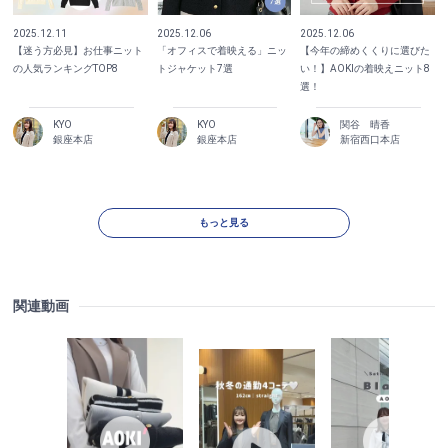
2025.12.11
2025.12.06
2025.12.06
【迷う方必見】お仕事ニット
「オフィスで着映える」ニッ
【今年の締めくくりに選びた
の人気ランキングTOP8
トジャケット7選
い！】AOKIの着映えニット8
選！
KYO
KYO
関谷 晴香
銀座本店
銀座本店
新宿西口本店
もっと見る
関連動画