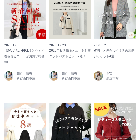
2025.12.31
2025.12.28
2025.12.18
《SPECIAL PRICE！》今すぐ
2025年秋冬総まとめ｜お仕事
🍂周りと差がつく！冬の通勤
着られるコートがお買い得価
ニット ベストヒット7選！
ジャケット4選
格に！
関谷 晴香
関谷 晴香
KYO
新宿西口本店
新宿西口本店
銀座本店