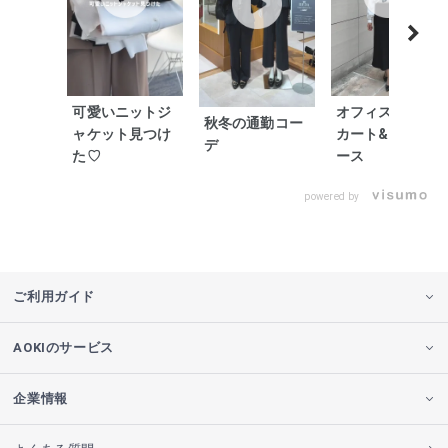
可愛いニットジ
オフィス映えス
秋冬の通勤コー
ャケット見つけ
カート&ワンピ
デ
た♡
ース
powered by
ご利用ガイド
AOKIのサービス
企業情報