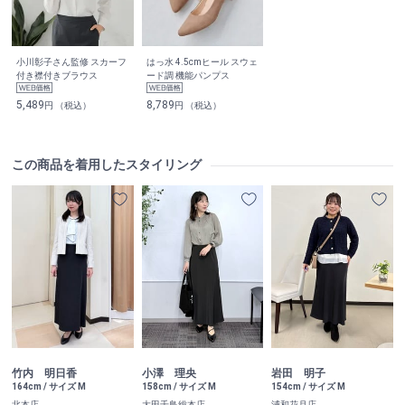
小川彰子さん監修 スカーフ
はっ水 4.5cmヒール スウェ
付き襟付きブラウス
ード調 機能パンプス
5,489
8,789
円 （税込）
円 （税込）
この商品を着用したスタイリング
竹内 明日香
小澤 理央
岩田 明子
164cm / サイズ M
158cm / サイズ M
154cm / サイズ M
北本店
大田千鳥総本店
浦和花月店