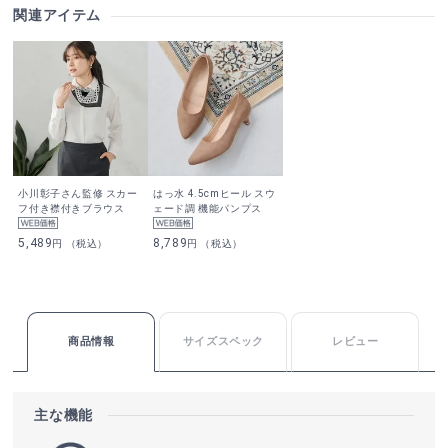
関連アイテム
小川彰子さん監修 スカー
はっ水 4.5cmヒール スウ
フ付き襟付きブラウス
ェード調 機能パンプス
5,489
8,789
円 （税込）
円 （税込）
商品情報
サイズスペック
レビュー
主な機能