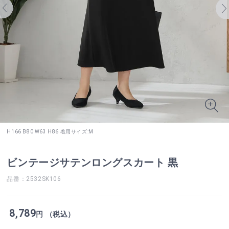
H166 B80 W63 H86 着用サイズ:M
ビンテージサテンロングスカート 黒
品番：2532SK106
8,789
円 （税込）