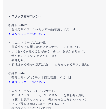
----------------------------------------
▼スタッフ着用コメント
①身長158cm
普段のサイズ：5~7号／本商品着用サイズ：M
▶スタッフコーデはこちら
・ウエストは全てゴム仕様。
伸縮性があり履く時はファスナーなくても楽です。
・いつも7号を履くことが多く、少しゆるさがあります。
落ちることはなく腰でとまります。
・裏地あり。
・表地はきめ細かな光沢があり、とろみのあるサテン生地。
②身長164cm
普段のサイズ：7号／本商品着用サイズ：M
▶スタッフコーデはこちら
・広がりすぎないフレアスカート、
マーメイドスカートとフレアスカートを合わせた感じ
（腰・お尻周りスッキリ、裾ふわっとしたシルエット）
・ヒップ周りは程よいゆとりがあるので
体のラインは出にくいです◎