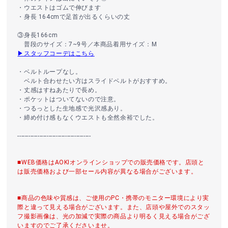
・ウエストはゴムで伸びます
・身長 164cmで足首が出るくらいの丈
③身長166cm
普段のサイズ：7~9号／本商品着用サイズ：M
▶スタッフコーデはこちら
・ベルトループなし。
ベルト合わせたい方はスライドベルトがおすすめ。
・丈感はすねあたりで長め。
・ポケットはついてないので注意。
・つるっとした生地感で光沢感あり。
・締め付け感もなくウエストも全然余裕でした。
----------------------------------------
■WEB価格はAOKIオンラインショップでの販売価格です。店頭と
は販売価格および一部セール内容が異なる場合がございます。
■商品の色味や質感は、ご使用のPC・携帯のモニター環境により実
際と違って見える場合がございます。また、店頭や屋外でのスタッ
フ撮影画像は、光の加減で実際の商品より明るく見える場合がござ
いますのでご了承くださいませ。