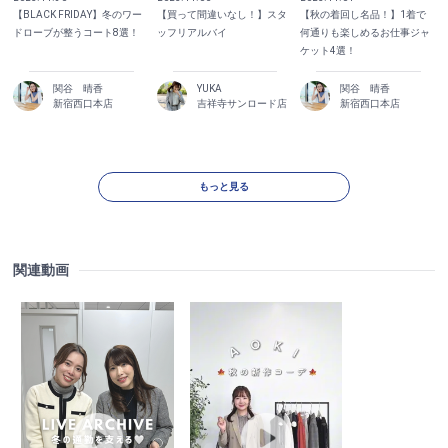
【BLACK FRIDAY】冬のワー
【買って間違いなし！】スタ
【秋の着回し名品！】1着で
ドローブが整うコート8選！
ッフリアルバイ
何通りも楽しめるお仕事ジャ
ケット4選！
関谷 晴香
YUKA
関谷 晴香
新宿西口本店
吉祥寺サンロード店
新宿西口本店
もっと見る
関連動画