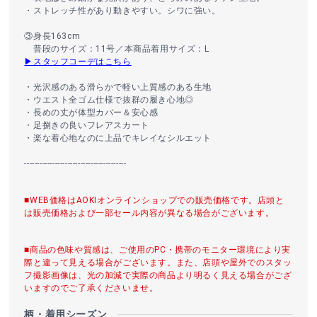
・ストレッチ性があり動きやすい。シワに強い。
③身長163cm
普段のサイズ：11号／本商品着用サイズ：L
▶スタッフコーデはこちら
・光沢感のある滑らかで軽い上質感のある生地
・ウエスト全ゴム仕様で抜群の履き心地◎
・長めの丈が体型カバー＆安心感
・足捌きの良いフレアスカート
・楽な着心地なのに上品でキレイなシルエット
----------------------------------------
■WEB価格はAOKIオンラインショップでの販売価格です。店頭と
は販売価格および一部セール内容が異なる場合がございます。
■商品の色味や質感は、ご使用のPC・携帯のモニター環境により実
際と違って見える場合がございます。また、店頭や屋外でのスタッ
フ撮影画像は、光の加減で実際の商品より明るく見える場合がござ
いますのでご了承くださいませ。
柄・着用シーズン