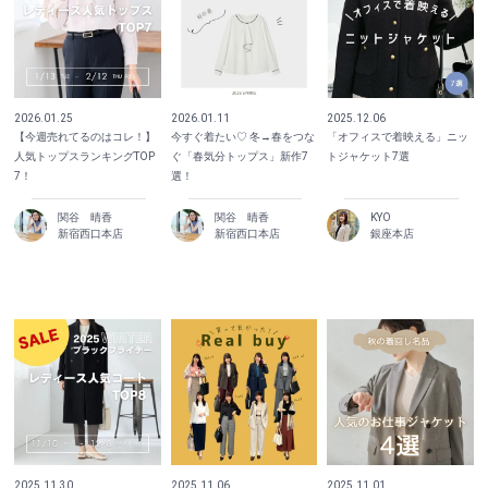
2026.01.25
2026.01.11
2025.12.06
【今週売れてるのはコレ！】
今すぐ着たい♡ 冬→春をつな
「オフィスで着映える」ニッ
人気トップスランキングTOP
ぐ「春気分トップス」新作7
トジャケット7選
7！
選！
関谷 晴香
関谷 晴香
KYO
新宿西口本店
新宿西口本店
銀座本店
2025.11.30
2025.11.06
2025.11.01