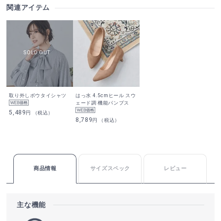
関連アイテム
取り外しボウタイシャツ
はっ水 4.5cmヒール スウ
ェード調 機能パンプス
5,489
円 （税込）
8,789
円 （税込）
商品情報
サイズスペック
レビュー
主な機能