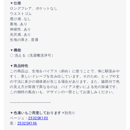
▼仕様
ロングフレア、ポケットなし
ウエストゴム
透け感…なし
裏地…あり
伸縮性…あり
光沢感…あり
生地の厚さ…普通
▼機能
〇 洗える（洗濯機洗浄可）
▼商品特性
この商品は、生地をバイアス（斜め）に使うことで、体に馴染みや
すく、美しいドレープを生み出しています。そのため、ヒップや丈
の寸法に多少の個体差が生じる場合があります。また、脇部分で色
の見え方が前後で異なるのは、バイアス使いによる光の加減です。
この独特の風合いも、デザインの一部としてお楽しみください。
---------------------------------------
▼色違いもご用意しております
※別売り
ベージュ：
2532SK103
黒：
2532SK106