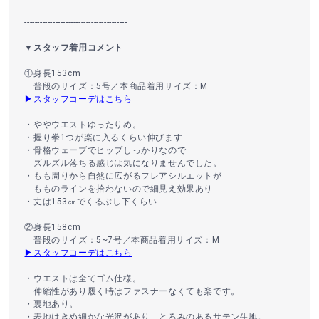
----------------------------------------
▼スタッフ着用コメント
①身長153cm
普段のサイズ：5号／本商品着用サイズ：M
▶スタッフコーデはこちら
・ややウエストゆったりめ。
・握り拳1つが楽に入るくらい伸びます
・骨格ウェーブでヒップしっかりなので
ズルズル落ちる感じは気になりませんでした。
・もも周りから自然に広がるフレアシルエットが
もものラインを拾わないので細見え効果あり
・丈は153㎝でくるぶし下くらい
②身長158cm
普段のサイズ：5~7号／本商品着用サイズ：M
▶スタッフコーデはこちら
・ウエストは全てゴム仕様。
伸縮性があり履く時はファスナーなくても楽です。
・裏地あり。
・表地はきめ細かな光沢があり、とろみのあるサテン生地。