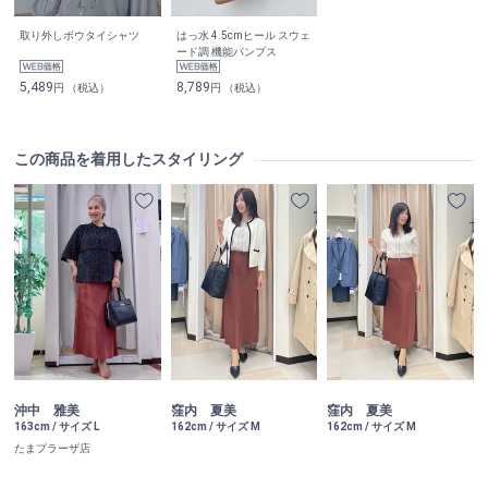
取り外しボウタイシャツ
はっ水 4.5cmヒール スウェ
ード調 機能パンプス
5,489
8,789
円 （税込）
円 （税込）
この商品を着用したスタイリング
沖中 雅美
窪内 夏美
窪内 夏美
163cm / サイズ L
162cm / サイズ M
162cm / サイズ M
たまプラーザ店