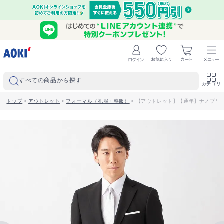
すべての商品から探す
カテゴリ
トップ
>
アウトレット
>
フォーマル（礼服・喪服）
>
【アウトレット】【通年】ナノブラック