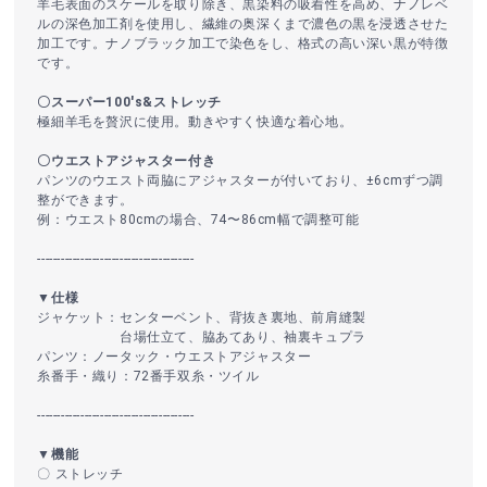
羊毛表面のスケールを取り除き、黒染料の吸着性を高め、ナノレベ
ルの深色加工剤を使用し、繊維の奥深くまで濃色の黒を浸透させた
加工です。ナノブラック加工で染色をし、格式の高い深い黒が特徴
です。
〇スーパー100's&ストレッチ
極細羊毛を贅沢に使用。動きやすく快適な着心地。
〇ウエストアジャスター付き
パンツのウエスト両脇にアジャスターが付いており、±6cmずつ調
整ができます。
例：ウエスト80cmの場合、74〜86cm幅で調整可能
----------------------------------------
▼仕様
ジャケット：センターベント、背抜き裏地、前肩縫製
台場仕立て、脇あてあり、袖裏キュプラ
パンツ：ノータック・ウエストアジャスター
糸番手・織り：72番手双糸・ツイル
----------------------------------------
▼機能
〇 ストレッチ