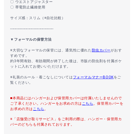
〇 ウエストアジャスター
〇 帯電防止繊維使用
サイズ感：スリム（※自社比較）
----------------------------------------
▼フォーマルの保管方法
※大切なフォーマルの保管には、通気性に優れた
防虫カバー
がおす
すめです。
約3年間有効、有効期間が終了した後は、市販の防虫剤を付属ポケ
ットに入れてお使いいただけます。
※礼装のルール・着こなしについては
フォーマルマナーBOOK
をご
覧ください。
■本商品にはハンガーおよび保管用カバーは付属いたしませんので
ご了承ください。ハンガーをお求めの方は
こちら
。保管用カバーを
お求めの方は
こちら
。
※「店舗受け取りサービス」をご利用の際は、ハンガー・保管用カ
バーのどちらも付属されております。