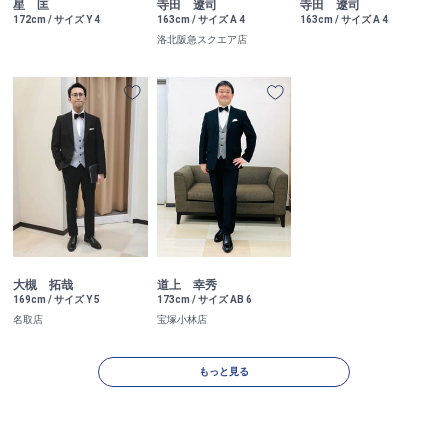
星 匡
寺田 遼司
寺田 遼司
172cm / サイズ Y 4
163cm / サイズ A 4
163cm / サイズ A 4
洛北阪急スクエア店
大槻 拓哉
道上 幸秀
169cm / サイズ Y 5
173cm / サイズ AB 6
名取店
宝塚小林店
もっと見る