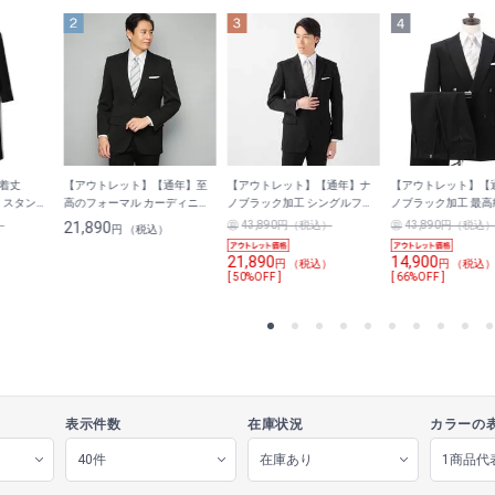
着丈
【アウトレット】【通年】至
【アウトレット】【通年】ナ
【アウトレット】【
る スタンド
高のフォーマル カーディニア
ノブラック加工 シングルフォ
ノブラック加工 最高
ボレロ風
ANNIVERSAIRE （ベーシック
ーマルスーツ
ブルフォーマルスー
）
21,890
43,890円（税込）
43,890円（税込
円 （税込）
シルエット）
ANNIVERSAIRE（スリムシル
ANNIVERSAIRE
エット）
シルエット）
21,890
14,900
）
円 （税込）
円 （税込
[ 50%OFF ]
[ 66%OFF ]
表示件数
在庫状況
カラーの