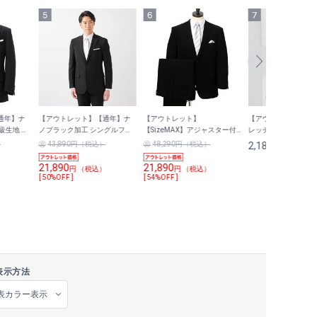
通年】ナ
【アウトレット】【通年】ナ
【アウトレット】
【アウトレット】洗え
級生地 ダ
ノブラック加工 シングルフォ
【SizeMAX】アジャスター付
レッチ フォーマル前
ツ
ーマルスーツ LES MUES（スリ
き シングルフォーマルスーツ
ウス
）
43,890円（税込）
48,290円（税込）
2,189
円 （税込）
（ベーシック
ムシルエット）
LES MUES スマート
21,890
21,890
）
円 （税込）
円 （税込）
[ 50%OFF ]
[ 54%OFF ]
表示方法