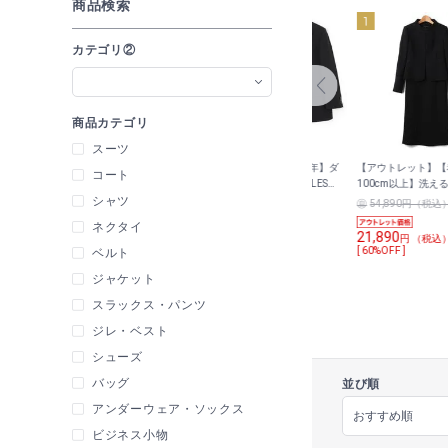
商品検索
カテゴリ②
商品カテゴリ
スーツ
【通年】ナ
【アウトレット】【通年】ナ
【アウトレット】【通年】ダ
【アウトレット】【
コート
質ウール使
ノブラック加工 シングルフォ
ブルフォーマルスーツ LES
100cm以上】洗え
シャツ
マルスーツ
ーマルスーツ JUNKO
MUES（ベーシックシルエッ
カラージャケット・
21,890
21,890
54,890円（税込
）
円 （税込）
円 （税込）
（ベーシック
SHIMADA JS homme（スリム
ト）
前開きワンピース
ネクタイ
シルエット）
21,890
円 （税込
[ 60%OFF ]
ベルト
ジャケット
スラックス・パンツ
ジレ・ベスト
シューズ
バッグ
並び順
アンダーウェア・ソックス
ビジネス小物