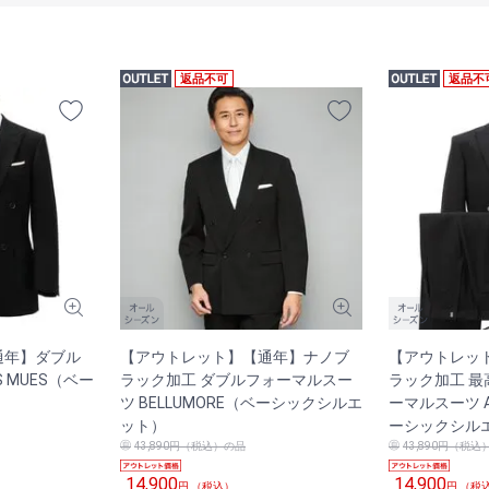
返品不可
返品不
通年】ダブル
【アウトレット】【通年】ナノブ
【アウトレッ
 MUES（ベー
ラック加工 ダブルフォーマルスー
ラック加工 最
ツ BELLUMORE（ベーシックシルエ
ーマルスーツ AN
ット）
ーシックシル
43,890円（税込）の品
43,890円（税込
14,900
14,900
円 （税込）
円 （税