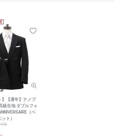
可
ト】【通年】ナノブ
高級生地 ダブルフォ
NIVERSAIRE（ベ
エット）
）の品
込）