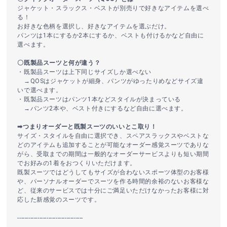
ジャケット・スラックス・ベストが別売りで好きなアイテムを選べ
る！
お好きな色柄を選択し、好きなアイテムを選ぶだけ。
パンツは1本にするか2本にするか、ベストも付けるかなど自由に
選べます。
〇既製品スーツと何が違う？
・既製品スーツは上下同じサイズしか選べない
→QOSはジャケットが細身、パンツがゆったりめなどサイズ違
いで選べます。
・既製品スーツはパンツ1本などスタイルが決まっている
→パンツ2本や、ベスト付きにするなど自由に選べます。
➡つまりオーダーと既製スーツのいいとこ取り！
サイズ・スタイルを自由に選択でき、スペアスラックスやベストな
どのアイテムも追加することが可能なオーダー感覚スーツでありな
がら、受取までの期間は一般的なオーダーサービスよりも短い期間
でお好みの1着をおつくりいただけます。
既製スーツではどうしてもサイズが合わないスポーツ体型のお客様
や、パーソナルオーダーでスーツを作る時間的余裕のないお客様な
ど、従来のサービスでは十分にご満足いただけなかったお客様に対
応した新感覚のスーツです。
------------------------------------