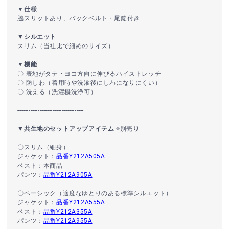
▼仕様
脇スリットあり、バックベルト・尾錠付き
▼シルエット
スリム（当社比で細めのサイズ）
▼機能
〇 表地がタテ・ヨコ方向に伸びるハイストレッチ
〇 防しわ（着用時や洗濯後にしわになりにくい）
〇 洗える（洗濯機洗浄可）
------------------------------------
▼共生地のセットアップアイテム
※別売り
〇スリム（細身）
ジャケット：
品番Y212A505A
ベスト：本商品
パンツ：
品番Y212A905A
〇ベーシック（適度なゆとりのある標準シルエット）
ジャケット：
品番Y212A555A
ベスト：
品番Y212A355A
パンツ：
品番Y212A955A