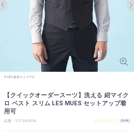
H180 着用サイズ:Y 6
【クイックオーダースーツ】洗える 紺マイク
ロ ベスト スリム LES MUES セットアップ着
用可
品番：Y212A305A
(
999
)