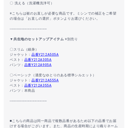
〇 洗える（洗濯機洗浄可）
※こちらは裾のお直しが必要な商品です。ミシンでの補正をご希望
の場合は「お直しの選択」ボタンよりお選びください。
------------------------------------
▼共生地のセットアップアイテム
※別売り
〇スリム（細身）
ジャケット：
品番Y212A505A
ベスト：
品番Y212A305A
パンツ：
品番Y212A905A
〇ベーシック（適度なゆとりのある標準シルエット）
ジャケット：
品番Y212A555A
ベスト：
品番Y212A355A
パンツ：本商品
------------------------------------
■こちらの商品は同一商品で複数品番があるため以下の品番でお届
けする場合がございます。また、商品の生産時期により織りネーム