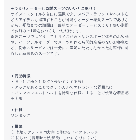
➡つまりオーダーと既製スーツのいいとこ取り！
サイズ・スタイルを自由に選択でき、スペアスラックスやベストな
どのアイテムも追加することが可能なオーダー感覚スーツでありな
がら、受取までの期間は一般的なオーダーサービスよりも短い期間
でお好みの1着をおつくりいただけます。
既製スーツではどうしてもサイズが合わないスポーツ体型のお客様
や、パーソナルオーダーでスーツを作る時間的余裕のないお客様な
ど、従来のサービスでは十分にご満足いただけなかったお客様に対
応した新感覚のスーツです。
------------------------------------
▼商品特徴
・腰回りにゆとりを持たせやすくする設計
・タックがあることでクラシカルでエレガントな雰囲気に
・パンツのウエストベルトを特殊な仕様にすることで快適な着用感
を実現
▼仕様
ワンタック
▼機能
〇 表地がタテ・ヨコ方向に伸びるハイストレッチ
〇 防しわ（着用時や洗濯後にしわになりにくい）