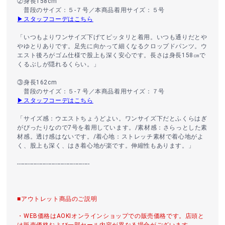
②身長158cm
普段のサイズ：５‐７号／本商品着用サイズ：５号
▶スタッフコーデはこちら
「いつもよりワンサイズ下げてピッタリと着用。いつも通りだとや
やゆとりありです。足先に向かって細くなるクロップドパンツ。ウ
エスト後ろがゴム仕様で股上も深く安心です。長さは身長158㎝で
くるぶしが隠れるくらい。」
③身長162cm
普段のサイズ：５‐７号／本商品着用サイズ：７号
▶スタッフコーデはこちら
「サイズ感：ウエストちょうどよい。ワンサイズ下だとふくらはぎ
がぴったりなので7号を着用しています。/素材感：さらっとした素
材感。透け感はないです。/着心地：ストレッチ素材で着心地がよ
く、股上も深く、はき着心地が楽です。伸縮性もあります。」
----------------------------------------
■アウトレット商品のご説明
・WEB価格はAOKIオンラインショップでの販売価格です。店頭と
は販売価格および一部セール内容が異なる場合がございます。