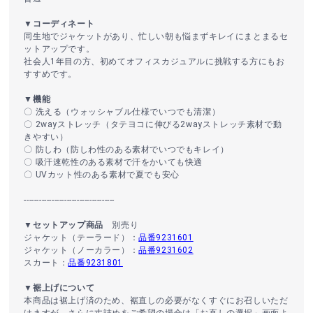
▼コーディネート
同生地でジャケットがあり、忙しい朝も悩まずキレイにまとまるセ
ットアップです。
社会人1年目の方、初めてオフィスカジュアルに挑戦する方にもお
すすめです。
▼機能
〇 洗える（ウォッシャブル仕様でいつでも清潔）
〇 2wayストレッチ（タテヨコに伸びる2wayストレッチ素材で動
きやすい）
〇 防しわ（防しわ性のある素材でいつでもキレイ）
〇 吸汗速乾性のある素材で汗をかいても快適
〇 UVカット性のある素材で夏でも安心
------------------------------------
▼セットアップ商品
別売り
ジャケット（テーラード）：
品番9231601
ジャケット（ノーカラー）：
品番9231602
スカート：
品番9231801
▼裾上げについて
本商品は裾上げ済のため、裾直しの必要がなくすぐにお召しいただ
けますが、さらに丈詰めをご希望の場合は「お直しの選択」画面よ