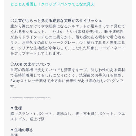
とことん着回し！クロップドパンツでこなれ見え
〇足首がちらっと見える絶妙な丈感がスタイリッシュ
膝から裾にかけてやや細身になるシルエットが足をまっすぐ見せて
くれる美シルエット。「セオα」という素材を使用し、吸汗速乾性
がありドライタッチなのに柔らかく、落ち感のある素材で着心地も
ラク。お洒落度の高いシャークグレー、少し離れてみると無地に見
え、クリアな生地感が今年らしく、こなれた印象にコーディネート
をアップデートしてくれます。
〇AOKIの楽ケアパンツ
自宅の洗濯機で洗えていつでも清潔をキープ。防しわ性のある素材
で長時間着用してもしわになりにくく、洗濯後のお手入れも簡単。
2wayストレッチ素材で全方向に伸縮性があり着心地もバツグンで
す。
------------------------------------
▼仕様
脇（スラント）ポケット、裏地なし、後（方玉縁）ポケット、ウエ
ストゴム、裾上げ済
▼生地の厚さ
普通