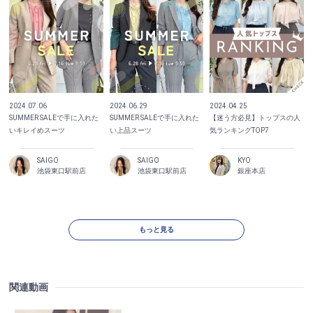
2024.07.06
2024.06.29
2024.04.25
SUMMER SALEで手に入れた
SUMMER SALEで手に入れた
【迷う方必見】トップスの人
いキレイめスーツ
い上品スーツ
気ランキングTOP7
SAIGO
SAIGO
KYO
池袋東口駅前店
池袋東口駅前店
銀座本店
もっと見る
関連動画