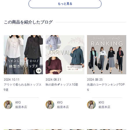
もっと見る
この商品を紹介したブログ
2024.10.11
2024.08.31
2024.08.25
アウトで着られる秋トップス
秋の新作🍂トップス10選
先週のコーデランキングTOP
9選
6
KYO
KYO
KYO
銀座本店
銀座本店
銀座本店