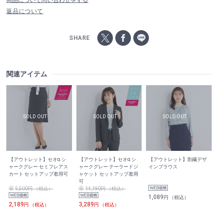
商品について問い合わせをする
返品について
SHARE
関連アイテム
【アウトレット】セオα シ
【アウトレット】セオα シ
【アウトレット】割繊デザ
ャークグレー セミフレアス
ャークグレー テーラードジ
インブラウス
カート セットアップ着用可
ャケット セットアップ着用
可
5,500円 （税込）
14,190円 （税込）
1,089
円 （税込）
2,189
3,289
円 （税込）
円 （税込）