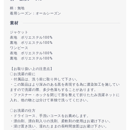
柄：無地
着用シーズン：オールシーズン
素材
ジャケット
表地 ポリエステル100%
裏地 ポリエステル100%
ワンピース
表地 ポリエステル100%
裏地 ポリエステル100%
【お取り扱い上の注意点】
〇お洗濯の前に
・付属品は、洗う前に取り外して下さい。
・この製品はより深みのある黒を表現する為に濃染加工を施してい
ますので洗濯の際、多少色落ちすることがあります。
・ファスナー・ホックを閉じて形を整えて折りたたみ洗濯ネットに
入れ、他の物とは分けて単独で洗ってください。
〇お洗濯の仕方
・ドライコース、手洗いコースをお薦めします。
・漂白剤、漂白剤入りの洗剤、柔軟剤の使用はお避け下さい。
・浸け置き洗い、濡れたままの長時間放置はお避け下さい。