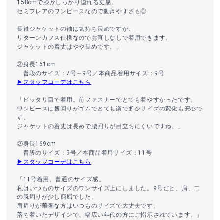
158cmで膝がしっかり隠れる丈感。
セミフレアのワンピースなので動きやすさも◎
長袖ジャケットの袖は気持ち長めですが、
リターンカフス仕様なのでお直しなしで着用できます。
ジャケットの着丈はやや長めです。」
②身長161cm
普段のサイズ：7号～9号／本商品着用サイズ：9号
▶スタッフコーデはこちら
「ピッタリ目で着用。前ファスナーでとても着やすかったです。
ワンピースは腰回りがゴムでとても楽で多少サイズの変化も安心で
す。
ジャケットの着丈は長めで腰回りが目立ちにくいですね。」
③身長169cm
普段のサイズ：9号／本商品着用サイズ：11号
▶スタッフコーデはこちら
「11号着用。普通のサイズ感。
私はいつものサイズのワンサイズ上にしました。9号だと、肩、二
の腕周りが少し窮屈でした。
肩周りが華奢な方はいつものサイズで大丈夫です。
落ち着いたデザインで、幅広い年代の方にご指示されています。」