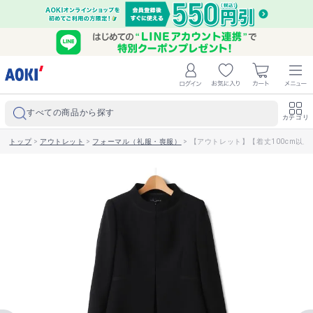
すべての商品から探す
カテゴリ
トップ
>
アウトレット
>
フォーマル（礼服・喪服）
>
【アウトレット】【着丈100cm以