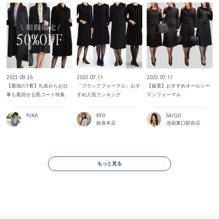
2023.09.26
2023.07.11
2023.07.11
【最強の1着】礼装からお仕
「ブラックフォーマル」おす
【厳選】おすすめオールシー
事も着回せる黒コート特集
すめ人気ランキング
ズンフォーマル
YUKA
KYO
SAIGO
銀座本店
池袋東口駅前店
もっと見る