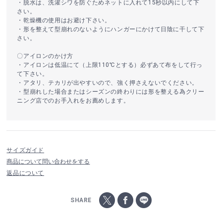
・脱水は、洗濯シワを防ぐためネットに入れて15秒以内にして下
さい。
・乾燥機の使用はお避け下さい。
・形を整えて型崩れのないようにハンガーにかけて日陰に干して下
さい。
〇アイロンのかけ方
・アイロンは低温にて（上限110℃とする）必ずあて布をして行っ
て下さい。
・アタリ、テカリが出やすいので、強く押さえないでください。
・型崩れした場合またはシーズンの終わりには形を整える為クリー
ニング店でのお手入れをお薦めします。
サイズガイド
商品について問い合わせをする
返品について
SHARE