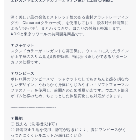
エレガントなスタンドカラーとサテン使いで上品な印象に
深く美しい黒の発色とストレッチ性のある素材クラレトレーディン
グの「Clacarbo(クラカーボ)」を使用しており、脱衣時の静電気に
よる"パチパチ”、まとわりつきや、ほこりの付着も軽減します。
AOKIと東京ソワールの共同開発商品です。
▼ジャケット
スタンドカラーがエレガントな雰囲気に。ウエストに入ったライン
が上半身のスリム見え&脚長効果。袖は折り返しができるリターン
カフス仕様です。
▼ワンピース
ボレロ風のワンピースで、ジャケットなしでもきちんと感を損なわ
ないデザイン。やわらかく身体になじみやすい「ソフトフォーマル
ファスナー」を使用し、前開きのため着脱が楽です。ウエスト部分
がゴム仕様のため、ちょっとした体型変化にも対応ができます。
----------------------------------------
▼機能
〇 洗える（洗濯機洗浄可）
〇 静電防止生地を使用。静電が起きにくく、脚にワンピースがく
っつきにくくシルエットが崩れにくい◎