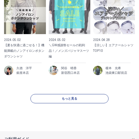
2024.05.02
2024.05.02
2024.04.28
【夏を快適に過ごせる！】機
＼GW感謝祭セールの戦利
【涼しい】エアクールシャツ
能満載のノンアイロンボタン
品！／メンズパジャマスーツ
TOP10
ダウンシャツ
編
久徳 洋平
関谷 晴香
榎本 光希
銀座本店
新宿西口本店
池袋東口駅前店
もっと見る