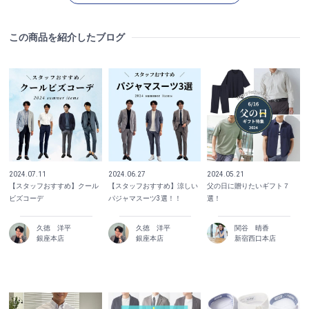
この商品を紹介したブログ
2024.07.11
2024.06.27
2024.05.21
【スタッフおすすめ】クール
【スタッフおすすめ】涼しい
父の日に贈りたいギフト７
ビズコーデ
パジャマスーツ3選！！
選！
久徳 洋平
久徳 洋平
関谷 晴香
銀座本店
銀座本店
新宿西口本店