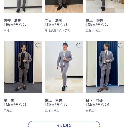
青柳 浩史
寺田 遼司
道上 幸秀
180cm / サイズ L
163cm / サイズ S
173cm / サイズ L
本社
洛北阪急スクエア店
宝塚小林店
星 匡
道上 幸秀
日下 祐介
172cm / サイズ S
173cm / サイズ L
172cm / サイズ M
伊丹店
宝塚小林店
石和店
もっと見る