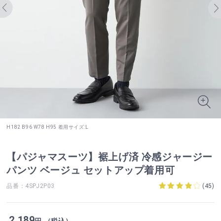
H182 B96 W78 H95 着用サイズ:L
【パジャマスーツ】裾上げ済 冷感ジャージー
パンツ ベージュ セットアップ着用可
品番：4SPJ2P03
(
45
)
2,189
円 （税込）