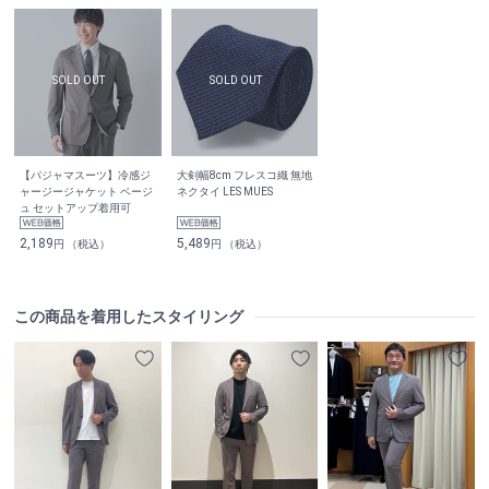
【パジャマスーツ】冷感ジ
大剣幅8cm フレスコ織 無地
ャージージャケット ベージ
ネクタイ LES MUES
ュ セットアップ着用可
2,189
5,489
円 （税込）
円 （税込）
この商品を着用したスタイリング