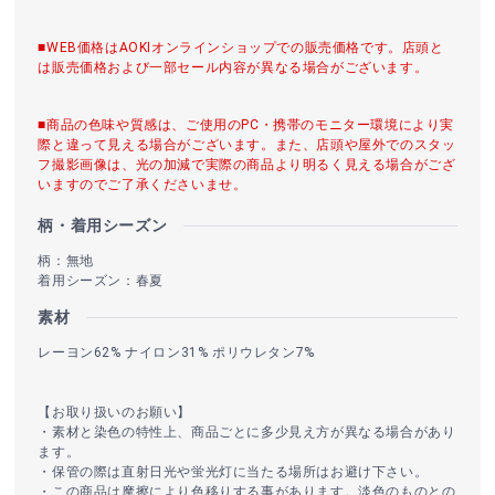
■WEB価格はAOKIオンラインショップでの販売価格です。店頭と
は販売価格および一部セール内容が異なる場合がございます。
■商品の色味や質感は、ご使用のPC・携帯のモニター環境により実
際と違って見える場合がございます。また、店頭や屋外でのスタッ
フ撮影画像は、光の加減で実際の商品より明るく見える場合がござ
いますのでご了承くださいませ。
柄・着用シーズン
柄：無地
着用シーズン：春夏
素材
レーヨン62% ナイロン31% ポリウレタン7%
【お取り扱いのお願い】
・素材と染色の特性上、商品ごとに多少見え方が異なる場合があり
ます。
・保管の際は直射日光や蛍光灯に当たる場所はお避け下さい。
・この商品は摩擦により色移りする事があります。淡色のものとの