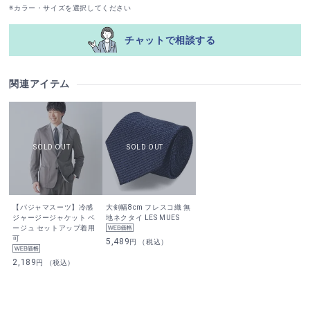
※カラー・サイズを選択してください
チャットで相談する
関連アイテム
【パジャマスーツ】冷感
大剣幅8cm フレスコ織 無
ジャージージャケット ベ
地ネクタイ LES MUES
ージュ セットアップ着用
可
5,489
円 （税込）
2,189
円 （税込）