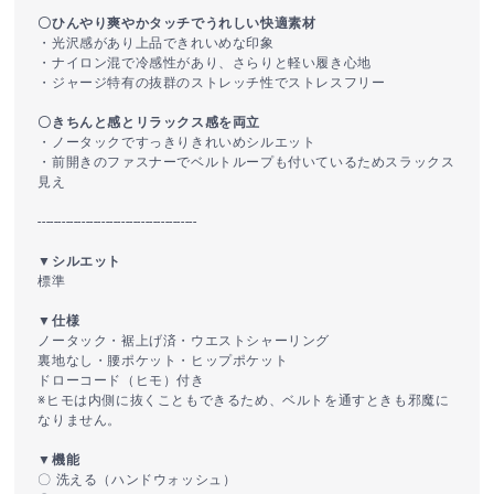
〇ひんやり爽やかタッチでうれしい快適素材
・光沢感があり上品できれいめな印象
・ナイロン混で冷感性があり、さらりと軽い履き心地
・ジャージ特有の抜群のストレッチ性でストレスフリー
〇きちんと感とリラックス感を両立
・ノータックですっきりきれいめシルエット
・前開きのファスナーでベルトループも付いているためスラックス
見え
----------------------------------------
▼シルエット
標準
▼仕様
ノータック・裾上げ済・ウエストシャーリング
裏地なし・腰ポケット・ヒップポケット
ドローコード（ヒモ）付き
※ヒモは内側に抜くこともできるため、ベルトを通すときも邪魔に
なりません。
▼機能
〇 洗える（ハンドウォッシュ）