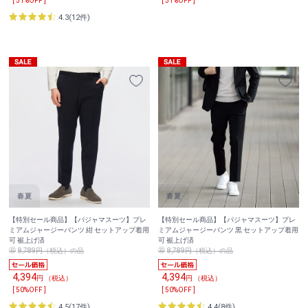
[ 51%OFF ]
[ 51%OFF ]
4.3(12件)
【特別セール商品】【パジャマスーツ】プレ
【特別セール商品】【パジャマスーツ】プレ
ミアムジャージーパンツ 紺 セットアップ着用
ミアムジャージーパンツ 黒 セットアップ着用
可 裾上げ済
可 裾上げ済
8,789円（税込）の品
8,789円（税込）の品
4,394
4,394
円 （税込）
円 （税込）
[ 50%OFF ]
[ 50%OFF ]
4.5(17件)
4.4(8件)