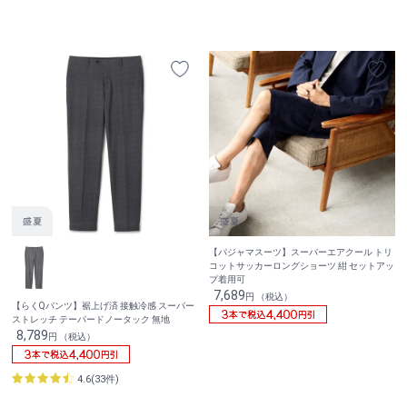
【パジャマスーツ】スーパーエアクール トリ
コットサッカーロングショーツ 紺 セットアッ
プ着用可
7,689
円 （税込）
【らくQパンツ】裾上げ済 接触冷感 スーパー
ストレッチ テーパードノータック 無地
8,789
円 （税込）
4.6(33件)