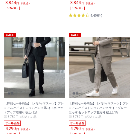
3,844
3,844
円 （税込）
円 （税込）
[ 50%OFF ]
[ 50%OFF ]
4.4(9件)
【特別セール商品】【パジャマスーツ】プレ
【特別セール商品】【パジャマスーツ】プレ
ミアム ハイストレッチパンツ 黒 はっ水 セッ
ミアム ハイストレッチパンツ ライトグレー
トアップ着用可 裾上げ済
はっ水 セットアップ着用可 裾上げ済
8,789円（税込）の品
8,789円（税込）の品
4,290
4,290
円 （税込）
円 （税込）