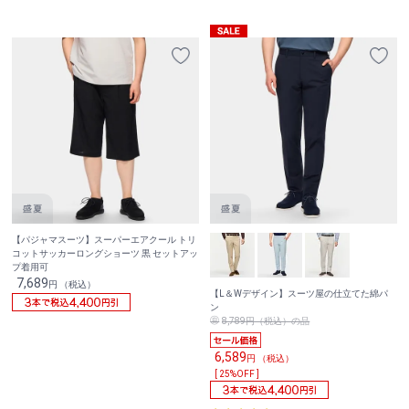
【パジャマスーツ】スーパーエアクール トリ
コットサッカーロングショーツ 黒 セットアッ
プ着用可
7,689
円 （税込）
【L＆Wデザイン】スーツ屋の仕立てた綿パ
ン
8,789円（税込）の品
6,589
円 （税込）
[ 25%OFF ]