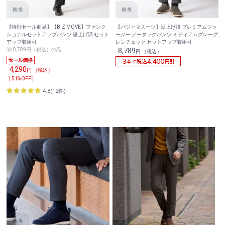
【特別セール商品】【BIZ MOVE】ファンク
【パジャマスーツ】裾上げ済 プレミアムジャ
ショナルセットアップパンツ 裾上げ済 セット
ージー ノータックパンツ ミディアムグレーグ
アップ着用可
レンチェック セットアップ着用可
8,789円（税込）の品
8,789
円 （税込）
4,290
円 （税込）
[ 51%OFF ]
4.8(12件)