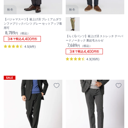
【パジャマスーツ】裾上げ済 プレミアムダウ
ンファブリックパンツ グレー セットアップ着
用可
8,789
円 （税込）
【らくQパンツ】裾上げ済 ストレッチ テーパ
ードノータック 裏起毛カルゼ
7,689
円 （税込）
4.5(6件)
4.3(35件)