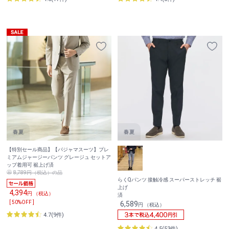
【特別セール商品】【パジャマスーツ】プレ
ミアムジャージーパンツ グレージュ セットア
ップ着用可 裾上げ済
8,789円（税込）の品
らくQパンツ 接触冷感 スーパーストレッチ 裾
上げ
4,394
円 （税込）
済
[ 50%OFF ]
6,589
円 （税込）
4.7(9件)
4.5(53件)