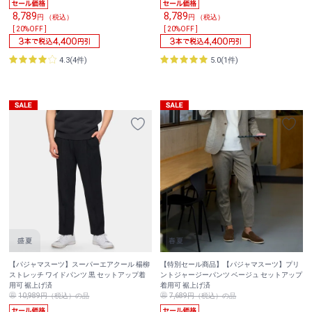
8,789
8,789
円 （税込）
円 （税込）
[ 20%OFF ]
[ 20%OFF ]
4.3(4件)
5.0(1件)
【パジャマスーツ】スーパーエアクール 楊柳
【特別セール商品】【パジャマスーツ】プリ
ストレッチ ワイドパンツ 黒 セットアップ着
ントジャージーパンツ ベージュ セットアップ
用可 裾上げ済
着用可 裾上げ済
10,989円（税込）の品
7,689円（税込）の品