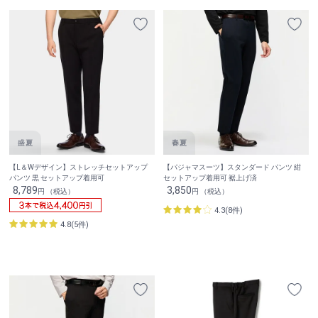
【L＆Wデザイン】ストレッチセットアップ
【パジャマスーツ】スタンダード パンツ 紺
パンツ 黒 セットアップ着用可
セットアップ着用可 裾上げ済
8,789
3,850
円 （税込）
円 （税込）
4.3(8件)
4.8(5件)