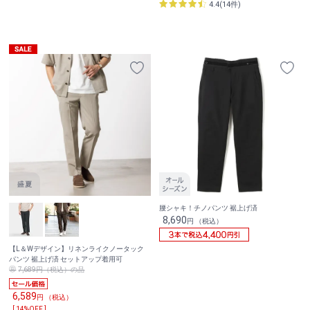
4.4(14件)
腰シャキ！チノパンツ 裾上げ済
8,690
円 （税込）
【L＆Wデザイン】リネンライクノータック
パンツ 裾上げ済 セットアップ着用可
7,689円（税込）の品
6,589
円 （税込）
[ 14%OFF ]