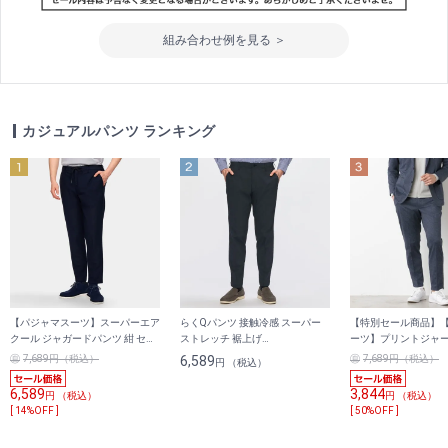
組み合わせ例を見る ＞
カジュアルパンツ ランキング
【パジャマスーツ】スーパーエア
らくQパンツ 接触冷感 スーパー
【特別セール商品】
クール ジャガードパンツ 紺 セッ
ストレッチ 裾上げ
ーツ】プリントジャ
トアップ着用可 裾上げ済
済
紺 セットアップ着用
7,689円（税込）
6,589
7,689円（税込）
円 （税込）
6,589
3,844
円 （税込）
円 （税込）
[ 14%OFF ]
[ 50%OFF ]