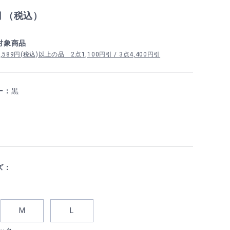
円 （税込）
対象商品
89円(税込)以上の品 2点1,100円引 / 3点4,400円引
ー：
黒
ズ：
M
L