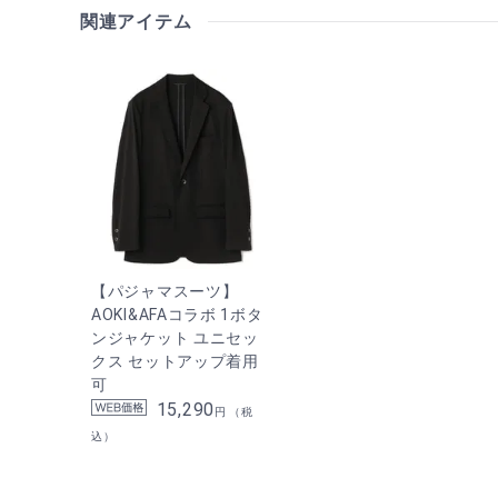
関連アイテム
【パジャマスーツ】
AOKI&AFAコラボ 1ボタ
ンジャケット ユニセッ
クス セットアップ着用
可
15,290
円 （税
込）