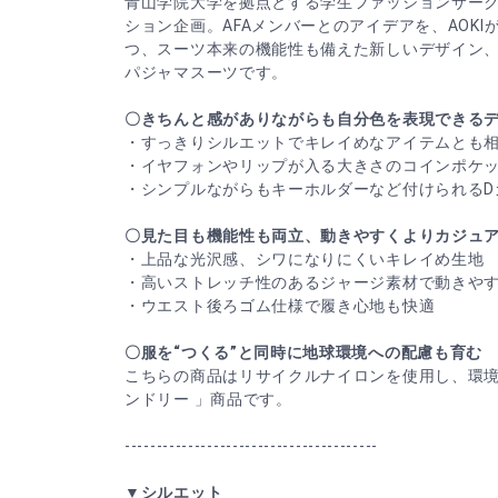
青山学院大学を拠点とする学生ファッションサーク
ション企画。AFAメンバーとのアイデアを、AOK
つ、スーツ本来の機能性も備えた新しいデザイン、
パジャマスーツです。
〇きちんと感がありながらも自分色を表現できる
・すっきりシルエットでキレイめなアイテムとも
・イヤフォンやリップが入る大きさのコインポケ
・シンプルながらもキーホルダーなど付けられるD
〇見た目も機能性も両立、動きやすくよりカジュ
・上品な光沢感、シワになりにくいキレイめ生地
・高いストレッチ性のあるジャージ素材で動きや
・ウエスト後ろゴム仕様で履き心地も快適
〇服を“つくる”と同時に地球環境への配慮も育む
こちらの商品はリサイクルナイロンを使用し、環境に
ンドリー 」商品です。
----------------------------------------
▼シルエット