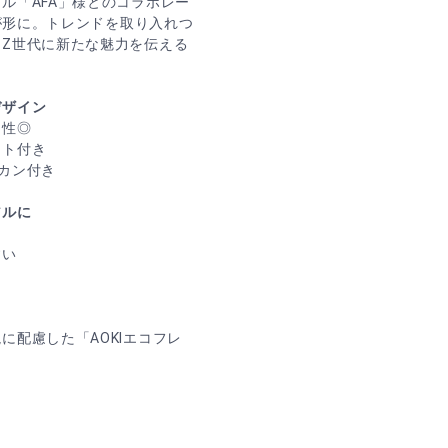
ル「AFA」様とのコラボレー
Iが形に。トレンドを取り入れつ
Z世代に新たな魅力を伝える
デザイン
相性◎
ット付き
カン付き
アルに
すい
配慮した「AOKIエコフレ