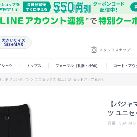
大きいサイズ
SizeMAX
スタッフスナップ
イシャツ
トップス
フォーマル（礼服・小物）
コート・アウ
Aコラボ Dカン付パンツ ユニセックス 裾上げ済 セットアップ着用可
【パジャマ
ツ ユニセ
品番：5SAFAPB