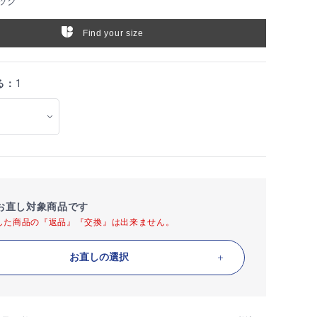
ック
Find your size
る：
1
お直し対象商品です
した商品の『返品』『交換』は出来ません。
お直しの選択