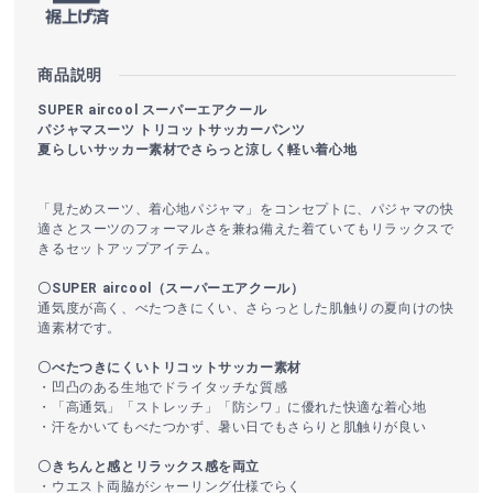
商品説明
SUPER aircool スーパーエアクール
パジャマスーツ トリコットサッカーパンツ
夏らしいサッカー素材でさらっと涼しく軽い着心地
「見ためスーツ、着心地パジャマ」をコンセプトに、パジャマの快
適さとスーツのフォーマルさを兼ね備えた着ていてもリラックスで
きるセットアップアイテム。
〇SUPER aircool（スーパーエアクール）
通気度が高く、べたつきにくい、さらっとした肌触りの夏向けの快
適素材です。
〇べたつきにくいトリコットサッカー素材
・凹凸のある生地でドライタッチな質感
・「高通気」「ストレッチ」「防シワ」に優れた快適な着心地
・汗をかいてもべたつかず、暑い日でもさらりと肌触りが良い
〇きちんと感とリラックス感を両立
・ウエスト両脇がシャーリング仕様でらく