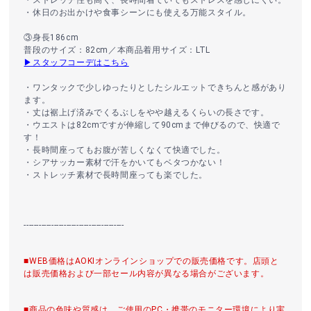
・休日のお出かけや食事シーンにも使える万能スタイル。
③身長186cm
普段のサイズ：82cm／本商品着用サイズ：LTL
▶スタッフコーデはこちら
・ワンタックで少しゆったりとしたシルエットできちんと感があり
ます。
・丈は裾上げ済みでくるぶしをやや越えるくらいの長さです。
・ウエストは82cmですが伸縮して90cmまで伸びるので、快適で
す！
・長時間座ってもお腹が苦しくなくて快適でした。
・シアサッカー素材で汗をかいてもベタつかない！
・ストレッチ素材で長時間座っても楽でした。
----------------------------------------
■WEB価格はAOKIオンラインショップでの販売価格です。店頭と
は販売価格および一部セール内容が異なる場合がございます。
■商品の色味や質感は、ご使用のPC・携帯のモニター環境により実