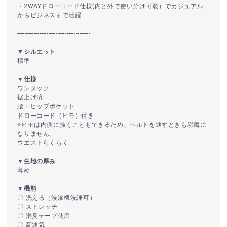
・2WAYドローコード仕様(内と外で使い分け可能）でカジュアル
からビジネスまで活躍
----------------------------------------
▼シルエット
標準
▼仕様
ワンタック
裾上げ済
腰・ヒップポケット
ドローコード（ヒモ）付き
※ヒモは内側に抜くこともできるため、ベルトを通すときも邪魔に
なりません。
ウエストらくらく
▼生地の厚み
薄め
▼機能
〇 洗える（洗濯機洗浄可）
〇 ストレッチ
〇 消臭テープ使用
〇 高通気