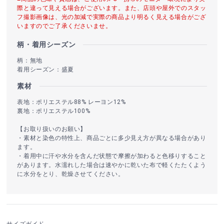
際と違って見える場合がございます。また、店頭や屋外でのスタッ
フ撮影画像は、光の加減で実際の商品より明るく見える場合がござ
いますのでご了承くださいませ。
柄・着用シーズン
柄：無地
着用シーズン：盛夏
素材
表地：ポリエステル88% レーヨン12%
裏地：ポリエステル100%
【お取り扱いのお願い】
・素材と染色の特性上、商品ごとに多少見え方が異なる場合があり
ます。
・着用中に汗や水分を含んだ状態で摩擦が加わると色移りすること
があります。水濡れした場合は速やかに乾いた布で軽くたたくよう
に水分をとり、乾燥させてください。
サイズガイド