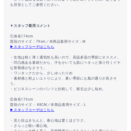
も目安としてご参照ください。
▼スタッフ着用コメント
①身長174cm
普段のサイズ：79cm／本商品着用サイズ：M
▶スタッフコーデはこちら
・生地は軽く薄く通気性も高いので、高温多湿の季節にオススメ。
・凹凸感ある素材だから、汗をかいても肌にペタっと張り付くイヤ
な密着感がなさそう。
・ワンタックだから、少しゆったりめ
・素材感と程よいユトりにより、暑い季節にも風の通りが良さそ
う。
・ビジネスシーンのパンツと比較して、裾丈は少し短め。
②身長173cm
普段のサイズ： 88CM／本商品着用サイズ：L
▶スタッフコーデはこちら
・見た目はきちんと。着心地は驚くほどラク。
・さらっと軽い着心地。
・ストレッチ性も高く、長時間着ていてもストレスを感じにくい。