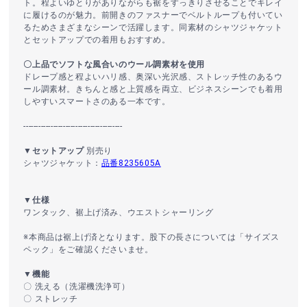
ト。程よいゆとりがありながらも裾をすっきりさせることでキレイ
に履けるのが魅力。前開きのファスナーでベルトループも付いてい
るためさまざまなシーンで活躍します。同素材のシャツジャケット
とセットアップでの着用もおすすめ。
〇上品でソフトな風合いのウール調素材を使用
ドレープ感と程よいハリ感、奥深い光沢感、ストレッチ性のあるウ
ール調素材。きちんと感と上質感を両立、ビジネスシーンでも着用
しやすいスマートさのある一本です。
----------------------------------------
▼セットアップ
別売り
シャツジャケット：
品番8235605A
▼仕様
ワンタック、裾上げ済み、ウエストシャーリング
※本商品は裾上げ済となります。股下の長さについては「サイズス
ペック」をご確認くださいませ。
▼機能
〇 洗える（洗濯機洗浄可）
〇 ストレッチ