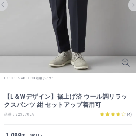
H180 B95 W80 H90 着用サイズ:L
【L＆Wデザイン】裾上げ済 ウール調リラッ
クスパンツ 紺 セットアップ着用可
品番：8235705A
(
4
)
1,089
円 （税込）