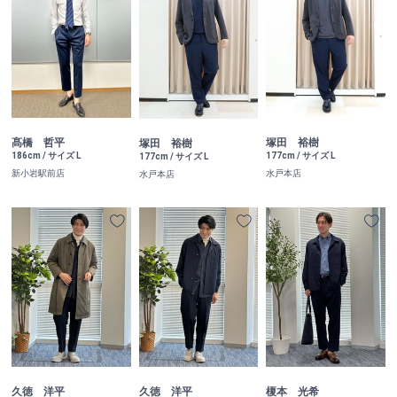
髙橋 哲平
塚田 裕樹
塚田 裕樹
186cm / サイズ L
177cm / サイズ L
177cm / サイズ L
新小岩駅前店
水戸本店
水戸本店
榎本 光希
久徳 洋平
久徳 洋平