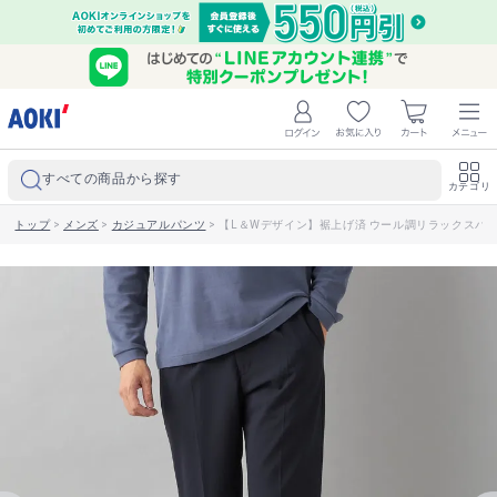
すべての商品から探す
カテゴリ
トップ
>
メンズ
>
カジュアルパンツ
>
【L＆Wデザイン】裾上げ済 ウール調リラックスパン