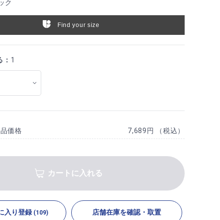
ック
Find your size
る：
1
商品価格
7,689円 （税込）
カートに入れる
に入り登録
店舗在庫を確認・取置
(109)