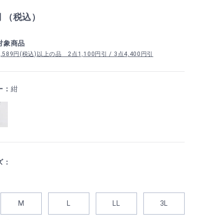
円 （税込）
対象商品
89円(税込)以上の品 2点1,100円引 / 3点4,400円引
ー：
紺
ズ：
M
L
LL
3L