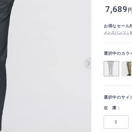
7,689
お得なセール
メンズパンツ｜6,5
選択中のカラ
選択中のサイ
在 庫：
S