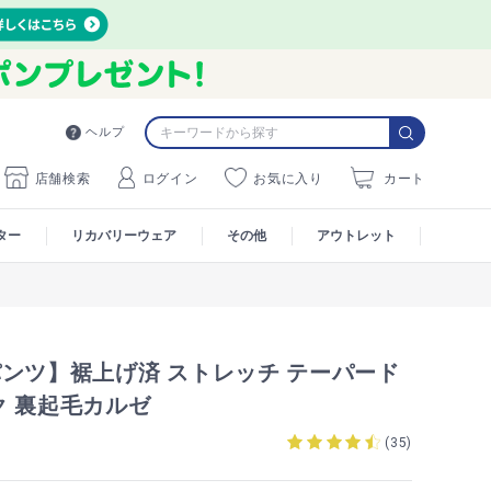
ヘルプ
店舗検索
ログイン
お気に入り
カート
ター
リカバリーウェア
その他
アウトレット
パンツ】裾上げ済 ストレッチ テーパード
ク 裏起毛カルゼ
(
35
)