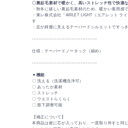
〇裏起毛素材で暖かく、高いストレッチ性で快適
・秋冬に嬉しい裏起毛素材のため、暖かい着用感
・東レ株式会社「AIRLET LIGHT（エアレット
す
・足が綺麗に見えるテーパードシルエットですっ
----------------------------------------
仕様：テーパードノータック（細め）
----------------------------------------
▼機能
〇 洗える（洗濯機洗浄可）
〇 あったか素材
〇 ストレッチ
〇 ウエストらくらく
〇 股下調整可能
【補正について】
本商品は裾に芯が入っており、一度取り外すと同