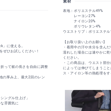
素材
表地：ポリエステル49%
レーヨン27%
ナイロン20%
ポリウレタン4%
ウエストリブ：ポリエステル1
【お取り扱い上のお願い】
ck」に使える。
・着用中の汗や水分を含んだ
をぜひお試しください！
濡れした場合には速やかに乾
ください。
・この商品は、ウエスト部分
を折って裾の長さを自由に調整
によっては伸びてしまうこと
ス・アイロン等の熱処理をす
生地の厚み上、最大2回のレン
「シングル仕上げ」
ルな雰囲気に