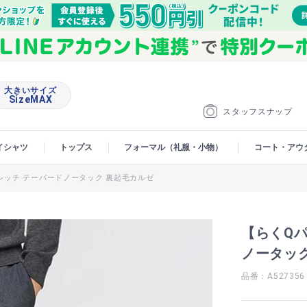
大きいサイズ
SizeMAX
スタッフスナップ
イシャツ
トップス
フォーマル（礼服・小物）
コート・アウ
レッチ テーパードノータック 裏起毛カルゼ
【らくQ
ノータッ
品番：A527356