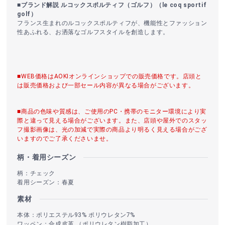
■ブランド解説 ルコックスポルティフ（ゴルフ）（le coq sportif
golf）
フランス生まれのルコックスポルティフが、機能性とファッション
性あふれる、お洒落なゴルフスタイルを創造します。
■WEB価格はAOKIオンラインショップでの販売価格です。店頭と
は販売価格および一部セール内容が異なる場合がございます。
■商品の色味や質感は、ご使用のPC・携帯のモニター環境により実
際と違って見える場合がございます。また、店頭や屋外でのスタッ
フ撮影画像は、光の加減で実際の商品より明るく見える場合がござ
いますのでご了承くださいませ。
柄・着用シーズン
柄：チェック
着用シーズン：春夏
素材
本体：ポリエステル93% ポリウレタン7%
ワッペン：合成皮革 （ポリウレタン樹脂加工）