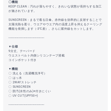
〇機能
KEEP CLEAN：汚れが落ちやすく、きれいな状態が長持ちする加工
が施されています。
SUNSCREEN：まるで着る日傘。赤外線を効率的に反射することで
太陽光熱を遮り、ウエアやウエア内の温度上昇を抑えるクーリング
機能を発揮します（-3℃差）。さらに紫外線をカットします。
----------------------------------------
▼仕様
9分丈、テーパード
ウエストベルト内側シリコンテープ搭載
コインポケット付き
▼機能
〇 洗える（洗濯機洗浄可）
〇 はっ水
〇 2WAYストレッチ
〇 SUNSCREEN
〇 防汚(水性のみ)※付きにくい
〇 UV CUT(UPF50+)
----------------------------------------