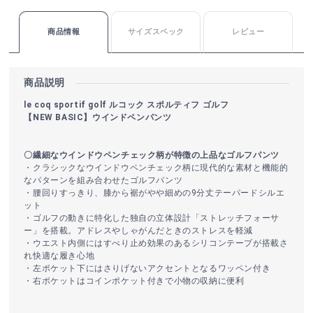
商品情報
サイズスペック
レビュー
商品説明
le coq sportif golf ルコック スポルティフ ゴルフ
【NEW BASIC】ウインドペンパンツ
〇繊細なウインドウペンチェック柄が特徴の上品なゴルフパンツ
・クラシックなウインドウペンチェック柄に現代的な素材と機能的
なパターンを組み合わせたゴルフパンツ
・腰回りすっきり、膝から裾がやや細めの9分丈テーパードシルエ
ット
・ゴルフの動きに特化した独自の立体設計「ストレッチフォーサ
ー」を搭載。アドレスやしゃがんだときのストレスを軽減
・ウエスト内側にはすべり止め効果のあるシリコンテープが搭載さ
れ快適な履き心地
・左ポケット下にはさりげないアクセントとなるワッペン付き
・右ポケットはコインポケット付きで小物の収納に便利