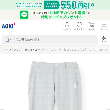
すべての商品から探す
カテゴリ
トップ
>
メンズ
>
カジュアルパンツ
>
【ゴルフ用】le coq sportif golf ルコック スポ