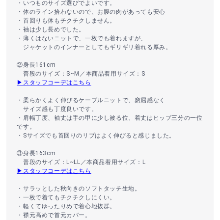
・いつものサイズ選びでよいです。
・体のライン拾わないので、お腹の肉があっても安心
・首回りも体もチクチクしません。
・袖は少し長めでした。
・薄くはないニットで、一枚でも着れますが、
ジャケットのインナーとしてもギリギリ着れる厚み。
②身長161cm
普段のサイズ：S~M／本商品着用サイズ：S
▶スタッフコーデはこちら
・柔らかくよく伸びるケーブルニットで、窮屈感なく
サイズ感も丁度良いです。
・肩幅丁度、袖丈は手の甲に少し被る位、着丈はヒップ三分の一位
です。
・Sサイズでも首回りのリブはよく伸びると感じました。
③身長163cm
普段のサイズ：L~LL／本商品着用サイズ：L
▶スタッフコーデはこちら
・サラッとした秋向きのソフトタッチ生地。
・一枚で着てもチクチクしにくい。
・軽くてゆったりめで着心地抜群。
・襟元高めで首元カバー。