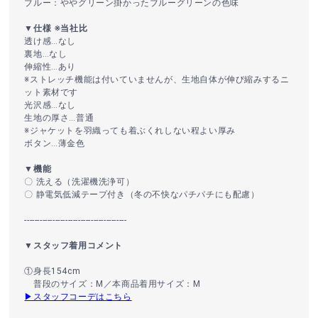
ブルー：ややグリーン掛かったブルーグリーンの色味
▼仕様 ※当社比
透け感…なし
裏地…なし
伸縮性…あり
※ストレッチ機能は付いていませんが、生地自体が伸び縮みするニ
ット素材です
光沢感…なし
生地の厚さ…普通
※ジャケットを羽織っても着ぶくれしない程よい厚み
ボタン…薄金色
▼機能
〇 洗える（洗濯機洗浄可）
〇 静電気低減テープ付き（冬の不快なパチパチにも配慮）
----------------------------------------
▼スタッフ着用コメント
①身長154cm
普段のサイズ：M／本商品着用サイズ：M
▶スタッフコーデはこちら