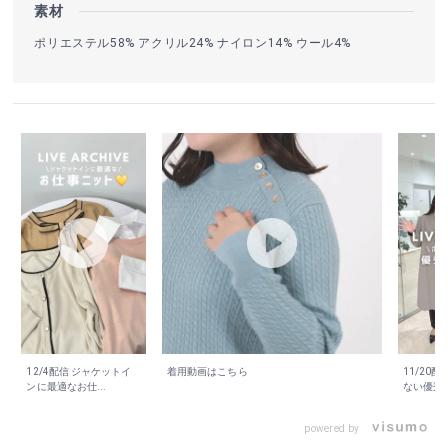
素材
ポリエステル58% アクリル24% ナイロン14% ウール4%
12/4配信 ジャケットイ
着用動画はこちら
11/20
ンに最適なお仕...
ない優秀コ
powered by