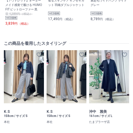
【アウトレット】オーダー
着るスキンケア キンセキカ
裏起毛ワイドパンツ ライト
メイド感覚で履ける HUMO
ット 羽織ダブルジャケット
グレー
FIT ビットローファー 黒
4,389円 （税込）
17,490
8,789
円 （税込）
円 （税込）
3,839
円 （税込）
この商品を着用したスタイリング
K.S
K.S
沖中 雅美
158cm / サイズ S
158cm / サイズ S
161cm / サイズ L
本社
本社
たまプラーザ店