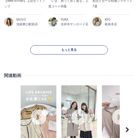
【New Arrival】上品セットア
「いま、買って長く着る」上
初売りセール特価ジャケット
ップ
質コート特集
7選
SAIGO
YUKA
KYO
池袋東口駅前店
吉祥寺サンロード店
銀座本店
もっと見る
関連動画