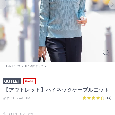
H166 B79 W59 H87 着用サイズ:M
返品不可
【アウトレット】ハイネックケーブルニット
品番：LE24W01M
(
14
)
4,389円（税込）の品