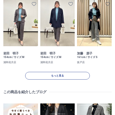
岩田 明子
加藤 朋子
岩田 明子
154cm / サイズ M
161cm / サイズ S
154cm / サイズ M
浦和花月店
坂戸店
浦和花月店
もっと見る
この商品を紹介したブログ