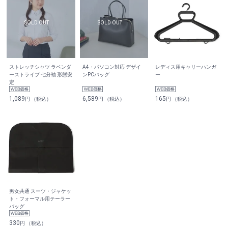
ストレッチシャツ ラベンダ
A4・パソコン対応 デザイ
レディス用キャリーハンガ
ーストライプ 七分袖 形態安
ンPCバッグ
ー
定
1,089
6,589
165
円 （税込）
円 （税込）
円 （税込）
男女共通 スーツ・ジャケッ
ト・フォーマル用テーラー
バッグ
330
円 （税込）