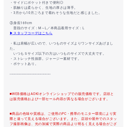
・サイドにポケット付きで便利◎
・肌触りは柔らかく、生地の厚さは薄手。
・3月から10月ごろまで着れそうな生地だと感じました。
③身長169cm
普段のサイズ：M～L／本商品着用サイズ：L
▶スタッフコーデはこちら
・私は肩幅が広いので、いつものサイズよりワンサイズあげまし
た。
いつもＳサイズ以下の方はいつものサイズで大丈夫です。
・ストレッチ性抜群。ジャージー素材です。
・ポケットあり。
----------------------------------------
■WEB価格はAOKIオンラインショップでの販売価格です。店頭と
は販売価格および一部セール内容が異なる場合がございます。
■商品の色味や質感は、ご使用のPC・携帯のモニター環境により実
際と違って見える場合がございます。また、店頭や屋外でのスタッ
フ撮影画像は、光の加減で実際の商品より明るく見える場合がござ