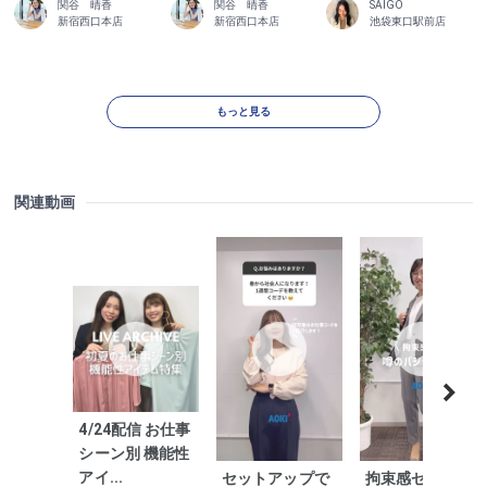
関谷 晴香
関谷 晴香
SAIGO
新宿西口本店
新宿西口本店
池袋東口駅前店
もっと見る
関連動画
4/24配信 お仕事
シーン別 機能性
アイ...
セットアップで
拘束感ゼロ！噂