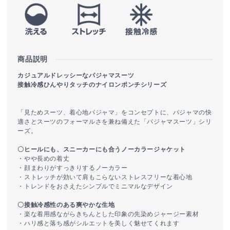
商品説明
カジュアルドレッシーなパジャマスーツ
接触冷感ひんやりタッチのナイロンポンチシリーズ
「見ためスーツ、着心地パジャマ」をコンセプトに、パジャマの快
適さとスーツのフォーマルさを兼ね備えた「パジャマスーツ」シリ
ーズ。
〇ヒールにも、スニーカーにも合うノーカラージャケット
・やや長めの着丈
・顔まわりがすっきりするノーカラー
・ストレッチが効いて肩もこらないストレスフリーな着心地
・トレンドをおさえたシンプルでミニマルなデザイン
〇接触冷感性のある爽やかな生地
・楽な着用感ながらきちんとした印象の先染めジャージー素材
・ハリ感と落ち感がシルエットを美しく魅せてくれます