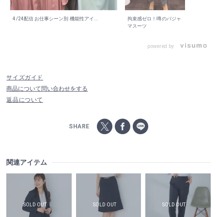
4/24配信 お仕事シーン別 機能性アイ...
拘束感ゼロ！噂のパジャ
マスーツ
powered by
サイズガイド
商品について問い合わせをする
返品について
SHARE
関連アイテム