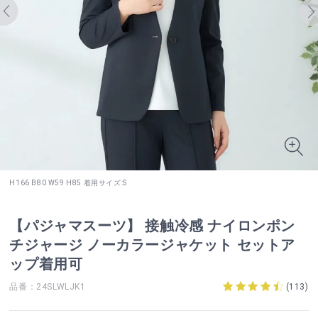
H166 B80 W59 H85 着用サイズ:S
【パジャマスーツ】 接触冷感 ナイロンポン
チジャージ ノーカラージャケット セットア
ップ着用可
品番：24SLWLJK1
(
113
)