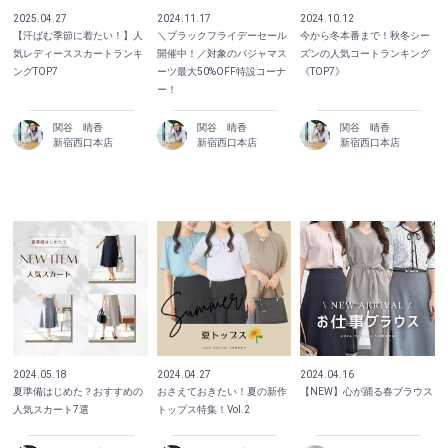
2025.04.27
2024.11.17
2024.10.12
【汗ばむ季節に着たい！】人
＼ブラックフライデーセール
今から冬本番まで！秋冬シー
気レディーススカートランキ
開催中！／対象のパジャマス
ズンの人気コートランキング
ングTOP7
ーツ最大50%OFF特設コーナ
《TOP7》
ー！
関谷 晴香
関谷 晴香
関谷 晴香
新宿西口本店
新宿西口本店
新宿西口本店
2024.05.18
2024.04.27
2024.04.16
夏準備はじめた？おすすめの
おさえておきたい！夏の新作
【NEW】心が踊る春ブラウス
人気スカート7選
トップス特集！Vol.2