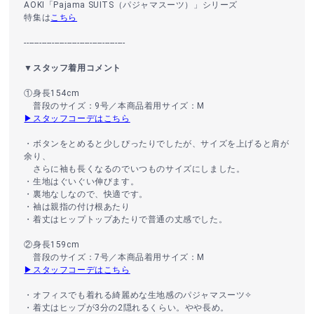
AOKI「Pajama SUITS（パジャマスーツ）」シリーズ
特集は
こちら
----------------------------------------
▼スタッフ着用コメント
①身長154cm
普段のサイズ：9号／本商品着用サイズ：M
▶スタッフコーデはこちら
・ボタンをとめると少しぴったりでしたが、サイズを上げると肩が
余り、
さらに袖も長くなるのでいつものサイズにしました。
・生地はぐいぐい伸びます。
・裏地なしなので、快適です。
・袖は親指の付け根あたり
・着丈はヒップトップあたりで普通の丈感でした。
②身長159cm
普段のサイズ：7号／本商品着用サイズ：M
▶スタッフコーデはこちら
・オフィスでも着れる綺麗めな生地感のパジャマスーツ✧
・着丈はヒップが3分の2隠れるくらい。やや長め。