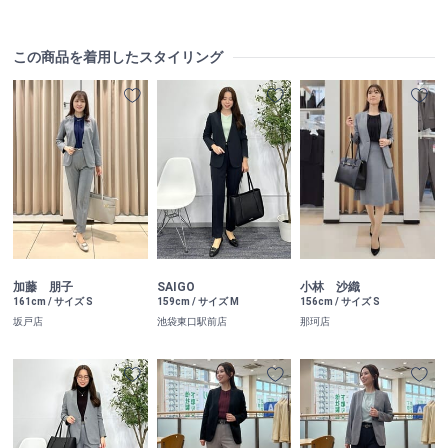
この商品を着用したスタイリング
加藤 朋子
SAIGO
小林 沙織
161cm / サイズ S
159cm / サイズ M
156cm / サイズ S
坂戸店
池袋東口駅前店
那珂店