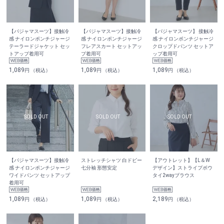
【パジャマスーツ】接触冷
【パジャマスーツ】接触冷
【パジャマスーツ】 接触冷
感 ナイロンポンチジャージ
感 ナイロンポンチジャージ
感 ナイロンポンチジャージ
テーラードジャケット セッ
フレアスカート セットアッ
クロップドパンツ セットア
トアップ着用可
プ着用可
ップ着用可
1,089
1,089
1,089
円 （税込）
円 （税込）
円 （税込）
【パジャマスーツ】接触冷
ストレッチシャツ 白ドビー
【アウトレット】【L＆W
感 ナイロンポンチジャージ
七分袖 形態安定
デザイン】ストライプボウ
ワイドパンツ セットアップ
タイ2wayブラウス
着用可
1,089
1,089
2,189
円 （税込）
円 （税込）
円 （税込）